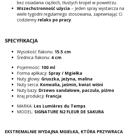
bez osiadania ciężkich, tłustych kropel w powietrzu.
Wszechstronność użycia
– Jeden spray wystarcza na
wiele tygodni regularnego stosowania, zapewniając Ci
codzienny
relaks po pracy
.
SPECYFIKACJA
Wysokość flakonu:
15.5 cm
Średnica flakonu:
4 cm
Pojemność:
100 ml
Forma aplikacji:
Spray / Mgiełka
Nuty głowy:
Gruszka, jeżyna, malina
Nuty serca:
Konwalia, jaśmin, kwiat wiśni
Nuty bazy:
Drzewo sandałowe, paczula, piżmo
Kraj produkcji:
Francja
MARKA:
Les Lumières du Temps
MODEL:
SIGNATURE N2 FLEUR DE SAKURA
EKSTREMALNIE WYDAJNA MGIEŁKA, KTÓRA PRZYWRACA