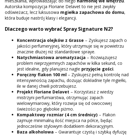
mieszkania, wprowadzając do niego
harmonię we wnętrzu
.
Autorska kompozycja Floriane Delavet to nie jest zwykły
odświeżacz, lecz luksusowa
mgiełka zapachowa do domu
,
która buduje nastrój klasy i elegancji.
Dlaczego warto wybrać Spray Signature N2?
Koncentracja olejków z Grasse
– Zyskujesz zapach o
jakości perfumeryjnej, który utrzymuje się w powietrzu
znacznie dłużej niż standardowe spraye.
Natychmiastowa aromatyzacja
– Rozwiązujesz
problem nieprzyjemnych zapachów w kilka sekund, co
jest idealne, gdy planujesz nagłe
przyjęcie gości
.
Poręczny flakon 100 ml
– Zyskujesz pełną kontrolę nad
intensywnością zapachu, dozując dokładnie tyle mgiełki,
ile w danej chwili potrzebujesz.
Projekt Floriane Delavet
– Korzystasz z wiedzy
mistrzyni perfumiarstwa, otrzymując zapach
wielowymiarowy, który rozwija się od owocowej
świeżości po głębokie piżmo.
Kompaktowy rozmiar (4 cm średnicy)
– Flakon
zajmuje minimalną ilość miejsca na półce, będąc
jednocześnie stylowym dodatkiem dekoracyjnym.
Baza alkoholowa
– Gwarantuje czystą i szybką dyfuzję