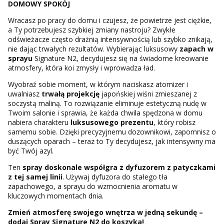
DOMOWY SPOKÓJ
Wracasz po pracy do domu i czujesz, że powietrze jest ciężkie,
a Ty potrzebujesz szybkiej zmiany nastroju? Zwykłe
odświeżacze często drażnią intensywnością lub szybko znikają,
nie dając trwałych rezultatów. Wybierając luksusowy
zapach w
sprayu
Signature N2, decydujesz się na świadome kreowanie
atmosfery, która koi zmysły i wprowadza ład.
Wyobraź sobie moment, w którym naciskasz atomizer i
uwalniasz
trwałą projekcję
japońskiej wiśni zmieszanej z
soczystą maliną. To rozwiązanie eliminuje estetyczną nudę w
Twoim salonie i sprawia, że każda chwila spędzona w domu
nabiera charakteru
luksusowego prezentu
, który robisz
samemu sobie. Dzięki precyzyjnemu dozownikowi, zapomnisz o
duszących oparach – teraz to Ty decydujesz, jak intensywny ma
być Twój azyl.
Ten
spray doskonale współgra z dyfuzorem z patyczkami
z tej samej linii
. Używaj dyfuzora do stałego tła
zapachowego, a sprayu do wzmocnienia aromatu w
kluczowych momentach dnia.
Zmień atmosferę swojego wnętrza w jedną sekundę –
dodaj Spray Signature N2 do koszyka!