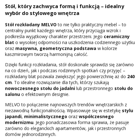
Stół, który zachwyca formą i funkcją – idealny
wybór do stylowego wnętrza
Stół rozkładany MELVO
to nie tylko praktyczny mebel – to
centralny punkt każdego wnętrza, który przyciąga wzrok i
podkreśla wyjątkowy charakter przestrzeni. Jego
ceramiczny
blat
o wysokiej odporności na uszkodzenia codziennego użytku
oraz
masywna, geometryczna podstawa
w kolorze
kaszmirowym tworzą harmonijną całość.
Dzięki funkcji rozkładania, stół doskonale sprawdzi się zarówno
na co dzień, jak i podczas rodzinnych spotkań czy przyjęć –
rozkładany blat pozwala zwiększyć jego powierzchnię aż do
240
cm
. To idealne rozwiązanie dla tych, którzy szukają
nowoczesnego stołu do jadalni
lub przestronnego
stołu do
salonu
o efektownym designie.
MELVO to połączenie najnowszych trendów wnętrzarskich z
niezawodną funkcjonalnością. Wpasowuje się w estetykę
stylu
japandi
,
minimalistycznego
oraz
współczesnego
modernizmu
. Jego ponadczasowa forma sprawia, że pasuje
zarówno do eleganckich apartamentów, jak i przestronnych
domów jednorodzinnych.