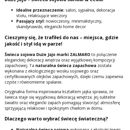
Idealne przeznaczenie:
salon, sypialnia, dekoracja
stołu, relaksujące wieczory
Pasujący styl:
nowoczesny, minimalistyczny,
skandynawski, elegancki home decor
Cieszymy się, że trafiłeś do nas – miejsca, gdzie
jakość i styl idą w parze!
Świeca sojowa Duże Jajo marki ZALMARO
to połączenie
eleganckiej dekoracji wnętrza oraz wyjątkowej kompozycji
zapachowej. Ta
naturalna świeca zapachowa
została
wykonana z ekologicznego wosku sojowego oraz
certyfikowanych olejków zapachowych, dzięki czemu zapewnia
czyste i równomierne spalanie.
Oryginalna forma inspirowana kształtem jajka sprawia, że
świeca staje się wyjątkową dekoracją wnętrza. Jej subtelne
światło oraz elegancki zapach pomagają stworzyć atmosferę
sprzyjającą relaksowi i spokojnym chwilom w domu.
Dlaczego warto wybrać świecę świateczną?
Naturalna świeca sojowa
wykonana z ekologicznego