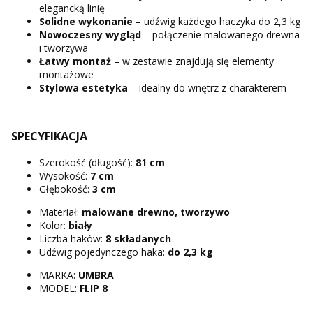
elegancką linię
Solidne wykonanie
– udźwig każdego haczyka do 2,3 kg
Nowoczesny wygląd
– połączenie malowanego drewna
i tworzywa
Łatwy montaż
– w zestawie znajdują się elementy
montażowe
Stylowa estetyka
– idealny do wnętrz z charakterem
SPECYFIKACJA
Szerokość (długość):
81 cm
Wysokość:
7 cm
Głębokość:
3 cm
Materiał:
malowane drewno, tworzywo
Kolor:
biały
Liczba haków:
8 składanych
Udźwig pojedynczego haka:
do 2,3 kg
MARKA:
UMBRA
MODEL:
FLIP 8