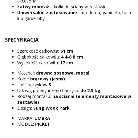
akcesoria
Łatwy montaż
– kołki do ściany w zestawie
Uniwersalne zastosowanie
– do domu, gabinetu, holu
lub garderoby
SPECYFIKACJA
Szerokość całkowita:
61 cm
Głębokość całkowita:
4,4-8,8 cm
Wysokość całkowita:
17 cm
Materiał:
drewno sosnowe, metal
Kolor:
brązowy (jasny)
Ilość haczyków:
8
Udźwig pojedynczego haczyka:
do 2,3 kg
Rodzaj montażu:
na ścianie
(elementy montażowe w
zestawie)
Design:
Sung Wook Park
MARKA:
UMBRA
MODEL:
PICKET