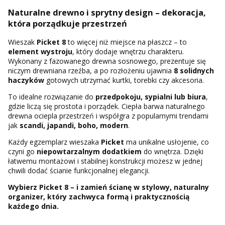
Naturalne drewno i sprytny design – dekoracja,
która porządkuje przestrzeń
Wieszak
Picket 8
to więcej niż miejsce na płaszcz – to
element wystroju
, który dodaje wnętrzu charakteru.
Wykonany z fazowanego drewna sosnowego, prezentuje się
niczym drewniana rzeźba, a po rozłożeniu ujawnia
8 solidnych
haczyków
gotowych utrzymać kurtki, torebki czy akcesoria.
To idealne rozwiązanie do
przedpokoju, sypialni lub biura
,
gdzie liczą się prostota i porządek. Ciepła barwa naturalnego
drewna ociepla przestrzeń i współgra z popularnymi trendami
jak
scandi, japandi, boho, modern
.
Każdy egzemplarz wieszaka
Picket
ma unikalne usłojenie, co
czyni go
niepowtarzalnym dodatkiem
do wnętrza. Dzięki
łatwemu montażowi i stabilnej konstrukcji możesz w jednej
chwili dodać ścianie funkcjonalnej elegancji.
Wybierz Picket 8 – i zamień ścianę w stylowy, naturalny
organizer, który zachwyca formą i praktycznością
każdego dnia.