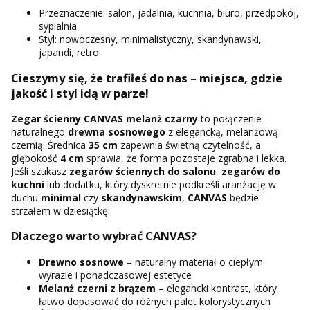
Przeznaczenie: salon, jadalnia, kuchnia, biuro, przedpokój,
sypialnia
Styl: nowoczesny, minimalistyczny, skandynawski,
japandi, retro
Cieszymy się, że trafiłeś do nas – miejsca, gdzie
jakość i styl idą w parze!
Zegar ścienny CANVAS melanż czarny
to połączenie
naturalnego
drewna sosnowego
z elegancką, melanżową
czernią. Średnica
35 cm
zapewnia świetną czytelność, a
głębokość
4 cm
sprawia, że forma pozostaje zgrabna i lekka.
Jeśli szukasz
zegarów ściennych do salonu
,
zegarów do
kuchni
lub dodatku, który dyskretnie podkreśli aranżację w
duchu
minimal
czy
skandynawskim
,
CANVAS
będzie
strzałem w dziesiątkę.
Dlaczego warto wybrać CANVAS?
Drewno sosnowe
– naturalny materiał o ciepłym
wyrazie i ponadczasowej estetyce
Melanż czerni z brązem
– elegancki kontrast, który
łatwo dopasować do różnych palet kolorystycznych