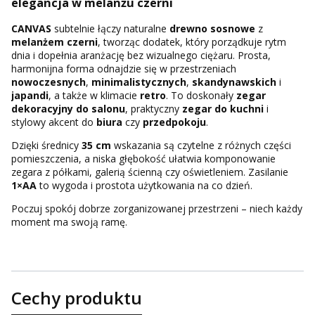
elegancja w melanżu czerni
CANVAS
subtelnie łączy naturalne
drewno sosnowe
z
melanżem czerni
, tworząc dodatek, który porządkuje rytm
dnia i dopełnia aranżację bez wizualnego ciężaru. Prosta,
harmonijna forma odnajdzie się w przestrzeniach
nowoczesnych
,
minimalistycznych
,
skandynawskich
i
japandi
, a także w klimacie
retro
. To doskonały
zegar
dekoracyjny do salonu
, praktyczny
zegar do kuchni
i
stylowy akcent do
biura
czy
przedpokoju
.
Dzięki średnicy
35 cm
wskazania są czytelne z różnych części
pomieszczenia, a niska głębokość ułatwia komponowanie
zegara z półkami, galerią ścienną czy oświetleniem. Zasilanie
1×AA
to wygoda i prostota użytkowania na co dzień.
Poczuj spokój dobrze zorganizowanej przestrzeni – niech każdy
moment ma swoją ramę.
Cechy produktu