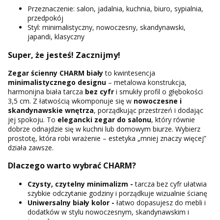
Przeznaczenie: salon, jadalnia, kuchnia, biuro, sypialnia,
przedpokój
Styl: minimalistyczny, nowoczesny, skandynawski,
japandi, klasyczny
Super, że jesteś! Zacznijmy!
Zegar ścienny CHARM biały
to kwintesencja
minimalistycznego designu
– metalowa konstrukcja,
harmonijna biała tarcza
bez cyfr
i smukły profil o głębokości
3,5 cm. Z łatwością wkomponuje się w
nowoczesne i
skandynawskie wnętrza
, porządkując przestrzeń i dodając
jej spokoju. To
elegancki zegar do salonu
, który równie
dobrze odnajdzie się w kuchni lub domowym biurze. Wybierz
prostotę, która robi wrażenie – estetyka „mniej znaczy więcej”
działa zawsze.
Dlaczego warto wybrać CHARM?
Czysty, czytelny minimalizm -
tarcza bez cyfr ułatwia
szybkie odczytanie godziny i porządkuje wizualnie ścianę
Uniwersalny biały kolor -
łatwo dopasujesz do mebli i
dodatków w stylu nowoczesnym, skandynawskim i