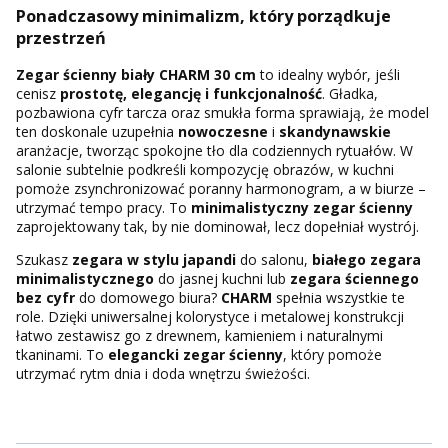
Ponadczasowy minimalizm, który porządkuje
przestrzeń
Zegar ścienny biały CHARM 30 cm
to idealny wybór, jeśli
cenisz
prostotę, elegancję i funkcjonalność
. Gładka,
pozbawiona cyfr tarcza oraz smukła forma sprawiają, że model
ten doskonale uzupełnia
nowoczesne
i
skandynawskie
aranżacje, tworząc spokojne tło dla codziennych rytuałów. W
salonie subtelnie podkreśli kompozycję obrazów, w kuchni
pomoże zsynchronizować poranny harmonogram, a w biurze –
utrzymać tempo pracy. To
minimalistyczny zegar ścienny
zaprojektowany tak, by nie dominował, lecz dopełniał wystrój.
Szukasz
zegara w stylu japandi
do salonu,
białego zegara
minimalistycznego
do jasnej kuchni lub
zegara ściennego
bez cyfr
do domowego biura?
CHARM
spełnia wszystkie te
role. Dzięki uniwersalnej kolorystyce i metalowej konstrukcji
łatwo zestawisz go z drewnem, kamieniem i naturalnymi
tkaninami. To
elegancki zegar ścienny
, który pomoże
utrzymać rytm dnia i doda wnętrzu świeżości.