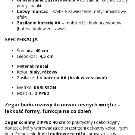
pracy i nauki
Łatwy montaż
– szybkie zawieszenie, natychmiastowy
efekt
Zasilanie baterią AA
– mobilność i brak przewodów
(bateria brak w zestawie)
SPECYFIKACJA
Średnica:
40 cm
Głębokość:
4,5 cm
Materiał:
metal
Kolor:
biały, różowy
Zasilanie:
1 × bateria AA (brak w zestawie)
MARKA:
KARLSSON
MODEL:
DIPPED
Zegar biało-różowy do nowoczesnych wnętrz –
lekkość formy, funkcja na co dzień
Zegar ścienny DIPPED 40 cm
to praktyczny i dekoracyjny
dodatek, który wprowadza do przestrzeni delikatny kolor i rytm
dnia. Połączenie
bieli
i
pudrowego różu
sprawdza się w