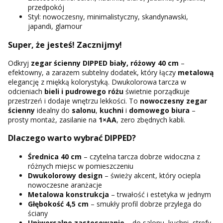
przedpokój
Styl: nowoczesny, minimalistyczny, skandynawski,
japandi, glamour
Super, że jesteś! Zacznijmy!
Odkryj
zegar ścienny DIPPED biały, różowy 40 cm
–
efektowny, a zarazem subtelny dodatek, który łączy
metalową
elegancję z miękką kolorystyką. Dwukolorowa tarcza w
odcieniach
bieli i pudrowego różu
świetnie porządkuje
przestrzeń i dodaje wnętrzu lekkości. To
nowoczesny zegar
ścienny
idealny do
salonu
,
kuchni
i
domowego biura
–
prosty montaż, zasilanie na
1×AA
, zero zbędnych kabli.
Dlaczego warto wybrać DIPPED?
Średnica 40 cm
– czytelna tarcza dobrze widoczna z
różnych miejsc w pomieszczeniu
Dwukolorowy design
– świeży akcent, który ociepla
nowoczesne aranżacje
Metalowa konstrukcja
– trwałość i estetyka w jednym
Głębokość 4,5 cm
– smukły profil dobrze przylega do
ściany
Uniwersalne zastosowanie
– do salonu, kuchni, strefy