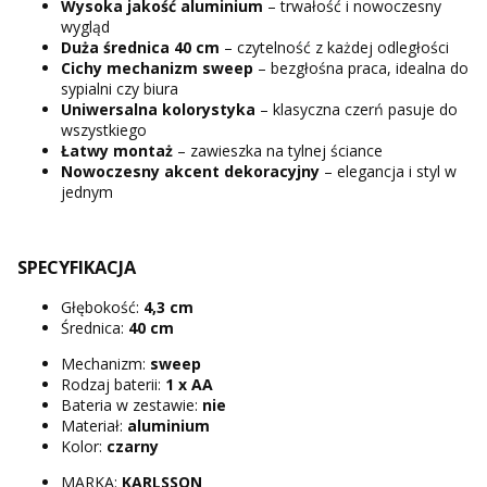
Wysoka jakość aluminium
– trwałość i nowoczesny
wygląd
Duża średnica 40 cm
– czytelność z każdej odległości
Cichy mechanizm sweep
– bezgłośna praca, idealna do
sypialni czy biura
Uniwersalna kolorystyka
– klasyczna czerń pasuje do
wszystkiego
Łatwy montaż
– zawieszka na tylnej ściance
Nowoczesny akcent dekoracyjny
– elegancja i styl w
jednym
SPECYFIKACJA
Głębokość:
4,3 cm
Średnica:
40 cm
Mechanizm:
sweep
Rodzaj baterii:
1 x AA
Bateria w zestawie:
nie
Materiał:
aluminium
Kolor:
czarny
MARKA:
KARLSSON