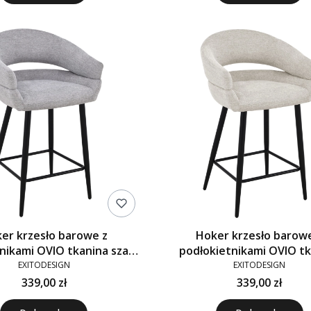
er krzesło barowe z
Hoker krzesło barow
nikami OVIO tkanina szare
podłokietnikami OVIO t
920-10
beżowe 920-01
EXITODESIGN
EXITODESIGN
339,00 zł
339,00 zł