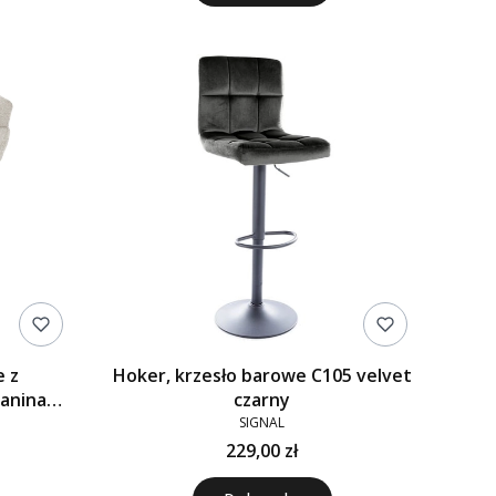
e z
Hoker, krzesło barowe C105 velvet
kanina
czarny
SIGNAL
229,00 zł