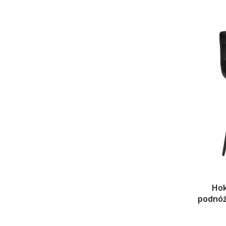
Hok
podnóż