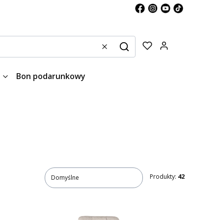
Produkty w kos
Wyczyść
Szukaj
Bon podarunkowy
Produkty:
42
Domyślne