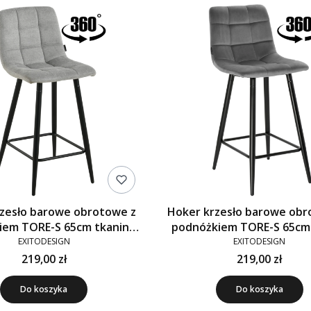
zesło barowe obrotowe z
Hoker krzesło barowe obr
iem TORE-S 65cm tkanina
podnóżkiem TORE-S 65cm
szare 920-10
szare G-12
EXITODESIGN
EXITODESIGN
219,00 zł
219,00 zł
Do koszyka
Do koszyka