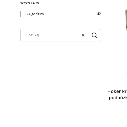
WYSYŁKA W
Wysyłka w
42
24 godziny
Wyczyść
Szukaj
Hoker kr
podnóżk