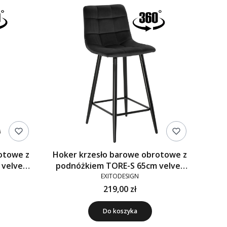
otowe z
Hoker krzesło barowe obrotowe z
 velvet
podnóżkiem TORE-S 65cm velvet
czarne G-77
EXITODESIGN
219,00 zł
Do koszyka