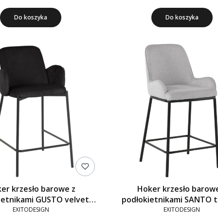
Do koszyka
Do koszyka
er krzesło barowe z
Hoker krzesło barow
ietnikami GUSTO velvet
podłokietnikami SANTO t
czarny G-77
szare 920-10
EXITODESIGN
EXITODESIGN