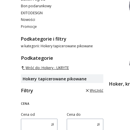
Bon podarunkowy
EXITODESIGN
Nowości
Promocje
Koniec menu
Podkategorie i filtry
w kategorii: Hokery tapicerowane pikowane
Podkategorie
Wróć do: Hokery - UKRYTE
Hokery tapicerowane pikowane
Hoker, k
Filtry
Wyczyść
CENA
Cena od
Cena do
zł
zł