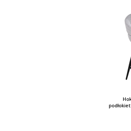
Hok
podłokiet