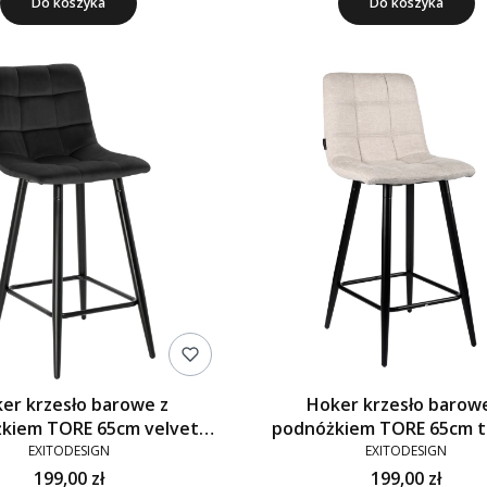
Do koszyka
Do koszyka
er krzesło barowe z
Hoker krzesło barow
kiem TORE 65cm velvet
podnóżkiem TORE 65cm t
czarne G-77
beżowe 920-01
EXITODESIGN
EXITODESIGN
199,00 zł
199,00 zł