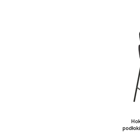
Hok
podłok