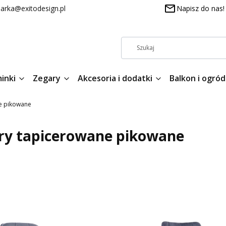
arka@exitodesign.pl
Napisz do nas!
inki
Zegary
Akcesoria i dodatki
Balkon i ogród
e pikowane
ry tapicerowane pikowane
roduktów