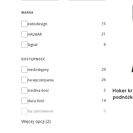
MARKA
Marka
15
exitodesign
21
HALMAR
6
Signal
DOSTĘPNOŚĆ
Dostępność
29
niedostępny
26
na wyczerpaniu
Hoker kr
2
średnia ilość
podnóżk
14
duża ilość
0
Na zamówienie
Więcej opcji (2)