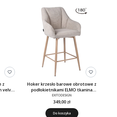
e z
Hoker krzesło barowe obrotowe z
m velvet
podłokietnikami ELMO tkanina
beżowe CAT-02
EXITODESIGN
349,00 zł
Do koszyka