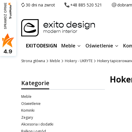
30 dni na zwrot
+48 885 520 521
dobram
SPRAWDŹ OPINIE
EXITODESIGN
Meble
Oświetlenie
Kom
4.9
Strona główna
Meble
Hokery - UKRYTE
Hokery tapicerowan
Hoke
Kategorie
Meble
Oświetlenie
Kominki
Zegary
Lista p
Akcesoria i dodatki
Balkon i ogród