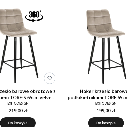
zesło barowe obrotowe z
Hoker krzesło barow
iem TORE-S 65cm velvet
podłokietnikami TORE 65c
beżowe G-09
beżowe G-09
EXITODESIGN
EXITODESIGN
219,00 zł
199,00 zł
Do koszyka
Do koszyka