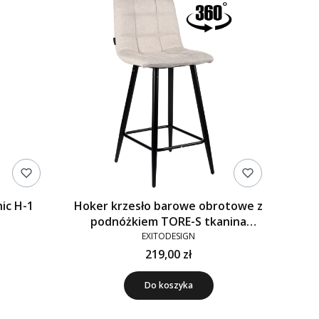
ic H-1
Hoker krzesło barowe obrotowe z
podnóżkiem TORE-S tkanina
beżowe 920-01
EXITODESIGN
219,00 zł
Do koszyka