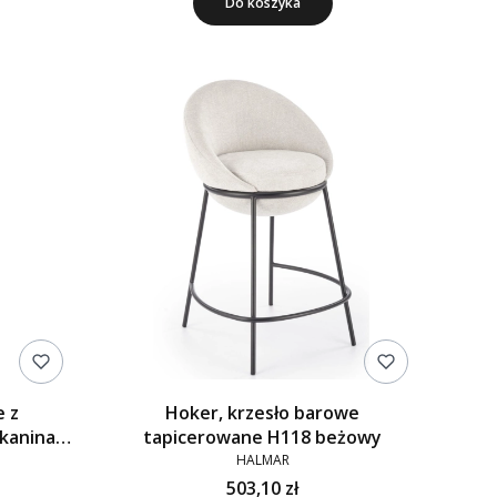
Do koszyka
e z
Hoker, krzesło barowe
kanina
tapicerowane H118 beżowy
HALMAR
503,10 zł