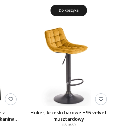
Do koszyka
e z
Hoker, krzesło barowe H95 velvet
kanina
musztardowy
HALMAR