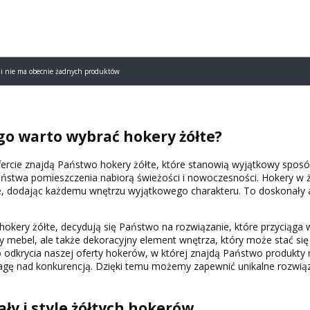
roduktów
rii nie ma obecnie żadnych produktów
go warto wybrać hokery żółte?
fercie znajdą Państwo hokery żółte, które stanowią wyjątkowy spos
aństwa pomieszczenia nabiorą świeżości i nowoczesności. Hokery w 
, dodając każdemu wnętrzu wyjątkowego charakteru. To doskonały akc
hokery żółte, decydują się Państwo na rozwiązanie, które przyciąga w
ny mebel, ale także dekoracyjny element wnętrza, który może stać 
odkrycia naszej oferty hokerów, w której znajdą Państwo produkty 
gę nad konkurencją. Dzięki temu możemy zapewnić unikalne rozwiąz
ły i style żółtych hokerów