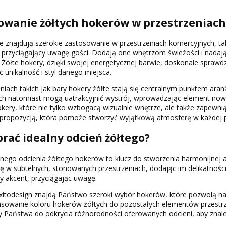
owanie żółtych hokerów w przestrzeniac
e znajdują szerokie zastosowanie w przestrzeniach komercyjnych, takic
przyciągający uwagę gości. Dodają one wnętrzom świeżości i nadają 
 Żółte hokery, dzięki swojej energetycznej barwie, doskonale sprawdz
c unikalność i styl danego miejsca.
niach takich jak bary hokery żółte stają się centralnym punktem aran
ch natomiast mogą uatrakcyjnić wystrój, wprowadzając element nowo
ery, które nie tylko wzbogacą wizualnie wnętrze, ale także zapewn
 propozycją, która pomoże stworzyć wyjątkową atmosferę w każdej p
brać idealny odcień żółtego?
nego odcienia żółtego hokerów to klucz do stworzenia harmonijnej a
ę w subtelnych, stonowanych przestrzeniach, dodając im delikatności
y akcent, przyciągając uwagę.
xitodesign znajdą Państwo szeroki wybór hokerów, które pozwolą na
owanie koloru hokerów żółtych do pozostałych elementów przestrzeni
Państwa do odkrycia różnorodności oferowanych odcieni, aby znaleź