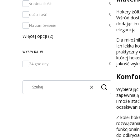
0
średnia ilość
Hokery żółt
0
duża ilość
Wśród dostę
dodając im 
0
Na zamówienie
elegancją.
Więcej opcji (2)
Dla miłośni
Ich lekka k
praktyczny 
WYSYŁKA W
której hoke
Wysyłka w
jakość wyko
0
24 godziny
Komfor
Wybierając 
Wyczyść
Szukaj
zapewniają 
i może stać
oczekiwania
Z kolei hok
rozwiązania
funkcjonaln
do odkrycia