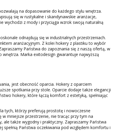
 pozwalają na dopasowanie do każdego stylu wnętrza.
pisują się w rustykalne i skandynawskie aranżacje,
 nie wychodzi z mody i przyciąga wzrok swoją naturalną
konale odnajdują się w industrialnych przestrzeniach.
punktem aranżacyjnym. Z kolei hokery z plastiku to wybór
 Zapraszamy Państwa do zapoznania się z naszą ofertą, w
o wnętrza. Marka exitodesign gwarantuje najwyższą
ania, jest obecność oparcia. Hokery z oparciem
sze spotkania przy stole. Oparcie dodaje także elegancji
two hokery, które łączą komfort z estetyką, spełniając
dla tych, którzy preferują prostotę i nowoczesne
ę w mniejsze przestrzenie, nie tracąc przy tym na
wy, ale także wygodny i praktyczny. Zapraszamy Państwa
piej spełnią Państwa oczekiwania pod względem komfortu i