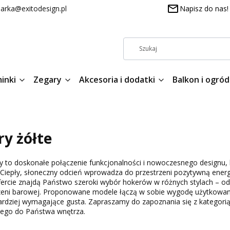
arka@exitodesign.pl
Napisz do nas!
inki
Zegary
Akcesoria i dodatki
Balkon i ogród
y żółte
y to doskonałe połączenie funkcjonalności i nowoczesnego designu
 Ciepły, słoneczny odcień wprowadza do przestrzeni pozytywną energ
ercie znajdą Państwo szeroki wybór hokerów w różnych stylach – od 
zeni barowej. Proponowane modele łączą w sobie wygodę użytkowania
rdziej wymagające gusta. Zapraszamy do zapoznania się z kategorią
go do Państwa wnętrza.