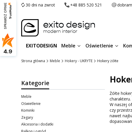
30 dni na zwrot
+48 885 520 521
dobram
SPRAWDŹ OPINIE
EXITODESIGN
Meble
Oświetlenie
Kom
4.9
Strona główna
Meble
Hokery - UKRYTE
Hokery żółte
Hoker
Kategorie
Żółte hoker
Meble
charakteru.
Oświetlenie
W naszej of
czy przestr
Kominki
nawet najba
Zegary
dopasowane
Akcesoria i dodatki
Balkon i ogród