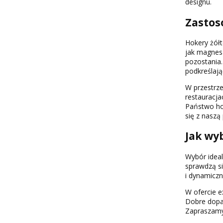
designu.
Zastos
Hokery żółt
jak magnes 
pozostania.
podkreślają
W przestrze
restauracja
Państwo hok
się z naszą
Jak wy
Wybór ideal
sprawdzą si
i dynamiczn
W ofercie e
Dobre dopas
Zapraszamy 