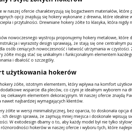
e w naszej ofercie charakteryzują się bogactwem materiałów, które
pnych opcji znajdują się hokery wykonane z drewna, które idealnie w
ciepła i przytulności. Drewniane hokery żółte to klasyka, która nigdy
ków nowoczesnego wystroju proponujemy hokery metalowe, które dos
onstrukcja i wyrazisty design sprawiają, że stają się one centralnym 
dla osób ceniących nowoczesność i łatwość utrzymania w czystości.
ry żółte mogą stać się unikalnym i funkcjonalnym elementem każdeg
nania i dbałość o szczegóły.
t użytkowania hokerów
hokery żółte, istotnym elementem, który wpływa na komfort użytkow
dodatkowe wsparcie dla pleców, co czyni je idealnym wyborem na dłuż
 się ciekawym elementem dekoracyjnym. W naszej ofercie znajdą Pańs
 nawet najbardziej wymagających klientów.
ery żółte w wersji minimalistycznej, bez oparcia, to doskonała opcja 
. Ich design sprawia, że zajmują mniej miejsca i doskonale wpisują si
ości. W exitodesign dbamy o to, aby każdy model był nie tylko stylo
 różnorodności hokerów w naszej ofercie i wyboru tych, które najle