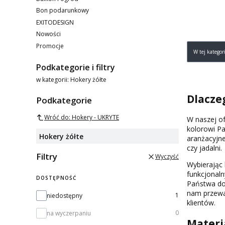
Bon podarunkowy
EXITODESIGN
Nowości
Lista p
Promocje
W tej katego
Koniec menu
Podkategorie i filtry
w kategorii: Hokery żółte
Dlacze
Podkategorie
Wróć do: Hokery - UKRYTE
W naszej o
kolorowi P
Hokery żółte
aranżacyjne
czy jadalni.
Filtry
Wyczyść
Wybierając 
funkcjonal
DOSTĘPNOŚĆ
Państwa do 
nam przewa
Dostępność
1
niedostępny
klientów.
0
na wyczerpaniu
Materia