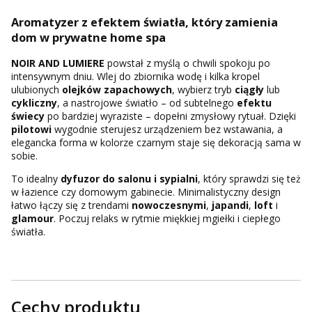
Aromatyzer z efektem światła, który zamienia
dom w prywatne home spa
NOIR AND LUMIERE
powstał z myślą o chwili spokoju po
intensywnym dniu. Wlej do zbiornika wodę i kilka kropel
ulubionych
olejków zapachowych
, wybierz tryb
ciągły
lub
cykliczny
, a nastrojowe światło – od subtelnego
efektu
świecy
po bardziej wyraziste – dopełni zmysłowy rytuał. Dzięki
pilotowi
wygodnie sterujesz urządzeniem bez wstawania, a
elegancka forma w kolorze czarnym staje się dekoracją sama w
sobie.
To idealny
dyfuzor do salonu i sypialni
, który sprawdzi się też
w łazience czy domowym gabinecie. Minimalistyczny design
łatwo łączy się z trendami
nowoczesnymi
,
japandi
,
loft
i
glamour
. Poczuj relaks w rytmie miękkiej mgiełki i ciepłego
światła.
Cechy produktu