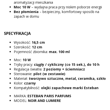
aromatyzacji mieszkania
Moc 10 W
– wydajna praca przy niskim poborze energii
Bez płomienia
– bezpieczny, komfortowy sposób na
zapach w domu
SPECYFIKACJA
Wysokość:
16,5 cm
Szerokość:
12 cm
Pojemność zbiornika:
max. 100 ml
Moc:
10 W
Tryby pracy:
ciągły / cykliczny (co 15 sek.), do 10 h
Regulacja światła:
2 poziomy + ściemniacz
Sterowanie:
pilot (w zestawie)
Materiał:
tworzywo sztuczne, metal, ceramika, szkło
Kolor:
czarny
Kompatybilność:
olejki zapachowe marki Esteban
MARKA:
ESTEBAN PARIS PARFUMS
MODEL:
NOIR AND LUMIERE