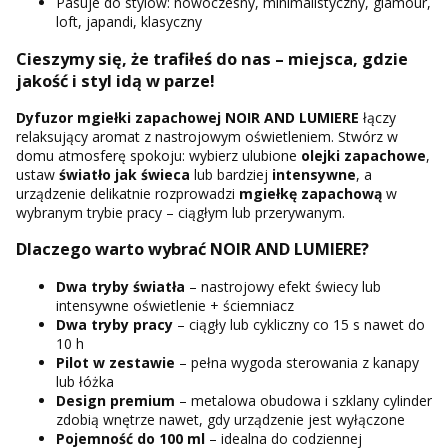
Pasuje do stylów: nowoczesny, minimalistyczny, glamour,
loft, japandi, klasyczny
Cieszymy się, że trafiłeś do nas – miejsca, gdzie
jakość i styl idą w parze!
Dyfuzor mgiełki zapachowej NOIR AND LUMIERE
łączy
relaksujący aromat z nastrojowym oświetleniem. Stwórz w
domu atmosferę spokoju: wybierz ulubione
olejki zapachowe
,
ustaw
światło jak świeca
lub bardziej
intensywne
, a
urządzenie delikatnie rozprowadzi
mgiełkę zapachową
w
wybranym trybie pracy – ciągłym lub przerywanym.
Dlaczego warto wybrać NOIR AND LUMIERE?
Dwa tryby światła
– nastrojowy efekt świecy lub
intensywne oświetlenie + ściemniacz
Dwa tryby pracy
– ciągły lub cykliczny co 15 s nawet do
10 h
Pilot w zestawie
– pełna wygoda sterowania z kanapy
lub łóżka
Design premium
– metalowa obudowa i szklany cylinder
zdobią wnętrze nawet, gdy urządzenie jest wyłączone
Pojemność do 100 ml
– idealna do codziennej