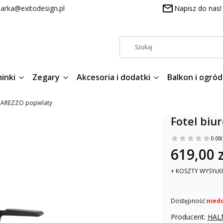
arka@exitodesign.pl
Napisz do nas!
inki
Zegary
Akcesoria i dodatki
Balkon i ogród
y AREZZO popielaty
Fotel biu
0.00
619,00 z
+ KOSZTY WYSYŁKI
Dostępność:
nied
Producent:
HAL