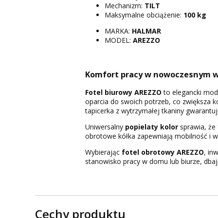
Mechanizm:
TILT
Maksymalne obciążenie:
100 kg
MARKA:
HALMAR
MODEL:
AREZZO
Komfort pracy w nowoczesnym w
Fotel biurowy AREZZO
to elegancki mod
oparcia do swoich potrzeb, co zwiększa k
tapicerka z wytrzymałej tkaniny gwarantuj
Uniwersalny
popielaty kolor
sprawia, że 
obrotowe kółka zapewniają mobilność i w
Wybierając
fotel obrotowy AREZZO
, in
stanowisko pracy w domu lub biurze, dba
Cechy produktu