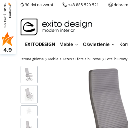
30 dni na zwrot
+48 885 520 521
dobram
SPRAWDŹ OPINIE
EXITODESIGN
Meble
Oświetlenie
Kom
4.9
Strona główna
Meble
Krzesła i fotele biurowe
Fotel biurow