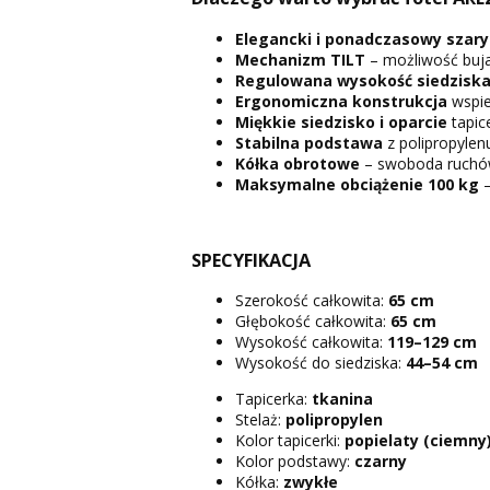
Elegancki i ponadczasowy
szary
Mechanizm TILT
– możliwość buja
Regulowana wysokość siedzisk
Ergonomiczna konstrukcja
wspie
Miękkie siedzisko i oparcie
tapic
Stabilna podstawa
z polipropylen
Kółka obrotowe
– swoboda ruchów
Maksymalne obciążenie
100 kg
–
SPECYFIKACJA
Szerokość całkowita:
65 cm
Głębokość całkowita:
65 cm
Wysokość całkowita:
119–129 cm
Wysokość do siedziska:
44–54 cm
Tapicerka:
tkanina
Stelaż:
polipropylen
Kolor tapicerki:
popielaty (ciemny
Kolor podstawy:
czarny
Kółka:
zwykłe