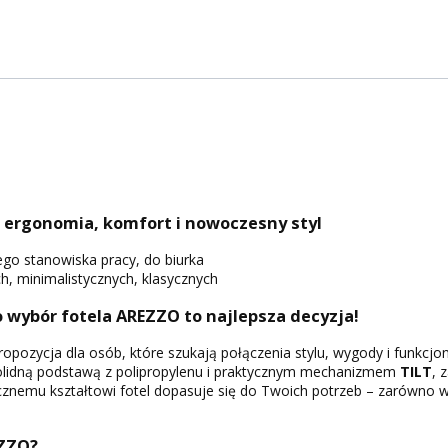
– ergonomia, komfort i nowoczesny styl
ego stanowiska pracy, do biurka
, minimalistycznych, klasycznych
o wybór fotela AREZZO to najlepsza decyzja!
ropozycja dla osób, które szukają połączenia stylu, wygody i funkcj
olidną podstawą z polipropylenu i praktycznym mechanizmem
TILT
, 
cznemu kształtowi fotel dopasuje się do Twoich potrzeb – zarówno 
EZZO?