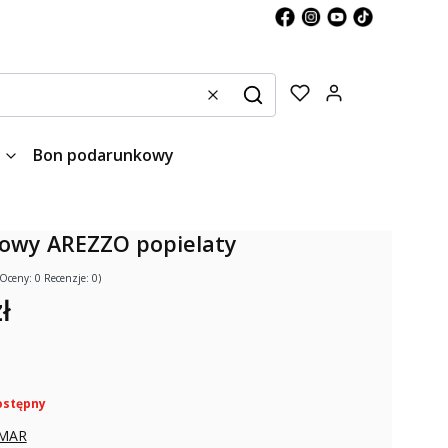
Produkty w kos
Wyczyść
Szukaj
Bon podarunkowy
rowy AREZZO popielaty
(Oceny: 0 Recenzje: 0)
ł
ostępny
MAR