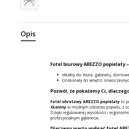
Opis
Fotel biurowy AREZZO popielaty 
Idealny do: biura, gabinetu, domow
Doskonały do wnętrz: nowoczesnych
Pozwól, że pokażemy Ci, dlaczeg
Fotel obrotowy AREZZO popielaty
to p
tkaniny
w modnym odcieniu popielu, z s
Dzięki regulowanej wysokości i ergonomi
profesjonalnym gabinecie.
Dlaczego warto wybrać fotel AR