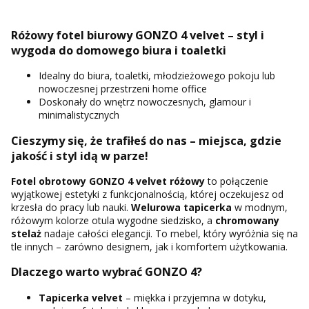
Różowy fotel biurowy GONZO 4 velvet – styl i
wygoda do domowego biura i toaletki
Idealny do biura, toaletki, młodzieżowego pokoju lub
nowoczesnej przestrzeni home office
Doskonały do wnętrz nowoczesnych, glamour i
minimalistycznych
Cieszymy się, że trafiłeś do nas – miejsca, gdzie
jakość i styl idą w parze!
Fotel obrotowy GONZO 4 velvet różowy
to połączenie
wyjątkowej estetyki z funkcjonalnością, której oczekujesz od
krzesła do pracy lub nauki.
Welurowa tapicerka
w modnym,
różowym kolorze otula wygodne siedzisko, a
chromowany
stelaż
nadaje całości elegancji. To mebel, który wyróżnia się na
tle innych – zarówno designem, jak i komfortem użytkowania.
Dlaczego warto wybrać GONZO 4?
Tapicerka velvet
– miękka i przyjemna w dotyku,