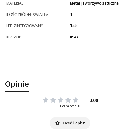
MATERIAŁ
Metal|Tworzywo sztuczne
ILOŚĆ ŹRÓDEŁ ŚWIATŁA
1
LED ZINTEGROWANY
Tak
KLASA IP
IP 44
Opinie
0.00
Liczba ocen: 0
Oceń i opisz