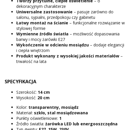
Tworzy przytulne, ciepłe oświetlenie
– o
dekoracyjnym charakterze
Uniwersalne zastosowanie
– pasuje zarówno do
salonu, sypialni, przedpokoju czy gabinetu
Łatwy montaż na ścianie
– funkcjonalne rozwiązanie w
stylowej formie
Wymienne źródło światła
– możliwość dopasowania
barwy i mocy żarówki E27
Wykończenie w odcieniu mosiądzu
– dodaje elegancji
i ciepła wnętrzom
Produkt wykonany z wysokiej jakości materiałów
–
trwałość na lata
SPECYFIKACJA
Szerokość:
14 cm
Wysokość:
20 cm
Kolor:
transparentny, mosiądz
Materiał:
szkło, stal mosiądzowana
Punkty oświetleniowe:
1
Źródło światła:
żarówka LED lub energooszczędna
Typ gwintu:
E27, 15W, 230V