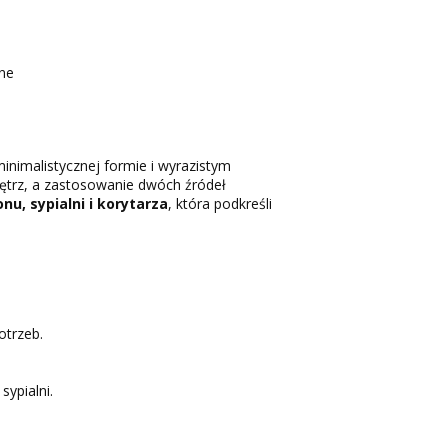
jne
inimalistycznej formie i wyrazistym
ętrz, a zastosowanie dwóch źródeł
nu, sypialni i korytarza
, która podkreśli
otrzeb.
ypialni.