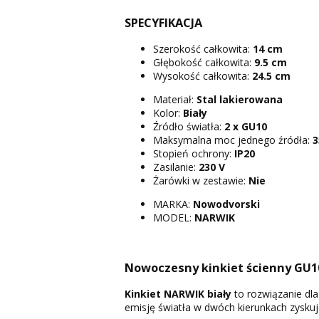
SPECYFIKACJA
Szerokość całkowita:
14 cm
Głębokość całkowita:
9.5 cm
Wysokość całkowita:
24.5 cm
Materiał:
Stal lakierowana
Kolor:
Biały
Źródło światła:
2 x GU10
Maksymalna moc jednego źródła:
3
Stopień ochrony:
IP20
Zasilanie:
230 V
Żarówki w zestawie:
Nie
MARKA:
Nowodvorski
MODEL:
NARWIK
Nowoczesny kinkiet ścienny GU10
Kinkiet NARWIK biały
to rozwiązanie dla
emisję światła w dwóch kierunkach zyskuje