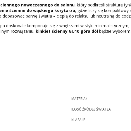
 ściennego nowoczesnego do salonu
, który podkreśli strukturę t
enie ścienne do wąskiego korytarza
, gdzie liczy się kompaktowy 
opasować barwę światła – ciepłą do relaksu lub neutralną do codz
lampa doskonale komponuje się z wnętrzami w stylu minimalistycznym, 
alnym rozwiązaniu,
kinkiet ścienny GU10 góra dół
będzie wyborem,
MATERIAŁ
ILOŚĆ ŹRÓDEŁ ŚWIATŁA
KLASA IP