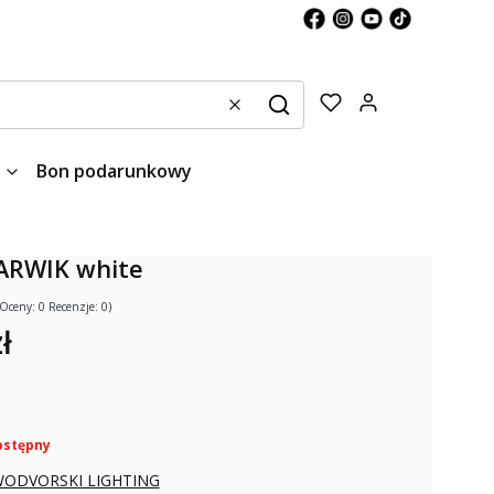
Produkty w kos
Wyczyść
Szukaj
Bon podarunkowy
NARWIK white
(Oceny: 0 Recenzje: 0)
ł
ostępny
ODVORSKI LIGHTING