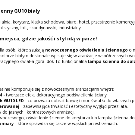
enny GU10 biały
ialnia, korytarz, klatka schodowa, biuro, hotel, przestrzenie komercy
styczny, loft, skandynawski, industrialny
 miejsca, gdzie jakość i styl idą w parze!
la osób, które szukają
nowoczesnego oświetlenia ściennego
o m
 kolorze białym doskonale wpisuje się w aranżacje współczesnych wn
racyjnego światła góra–dół. To funkcjonalna
lampa ścienna do salo
dealnie komponuje się z nowoczesnymi aranżacjami wnętrz.
ł
- tworzące efekt dekoracyjnego podświetlenia ściany.
k GU10 LED
- co pozwala dobrać barwę i moc światła do własnych p
ierowanej
- zapewniająca trwałość i estetyczny wygląd przez lata.
 do jasnych i kontrastowych aranżacji.
woczesnego, oświetlenie ścienne do korytarza lub lampka ścienna do s
ymiary
- które sprawdzą się także w wąskich przestrzeniach.