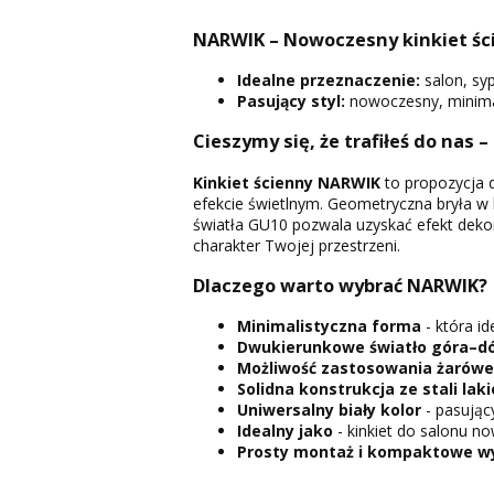
NARWIK – Nowoczesny kinkiet ści
Idealne przeznaczenie:
salon, syp
Pasujący styl:
nowoczesny, minimali
Cieszymy się, że trafiłeś do nas –
Kinkiet ścienny NARWIK
to propozycja d
efekcie świetlnym. Geometryczna bryła w
światła GU10 pozwala uzyskać efekt deko
charakter Twojej przestrzeni.
Dlaczego warto wybrać NARWIK?
Minimalistyczna forma
- która i
Dwukierunkowe światło góra–dó
Możliwość zastosowania żarówe
Solidna konstrukcja ze stali lak
Uniwersalny biały kolor
- pasujący
Idealny jako
- kinkiet do salonu no
Prosty montaż i kompaktowe w