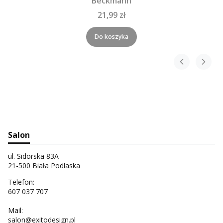
Beckmann
21,99 zł
Do koszyka
Salon
ul. Sidorska 83A
21-500 Biała Podlaska
Telefon:
607 037 707
Mail:
salon@exitodesign.pl