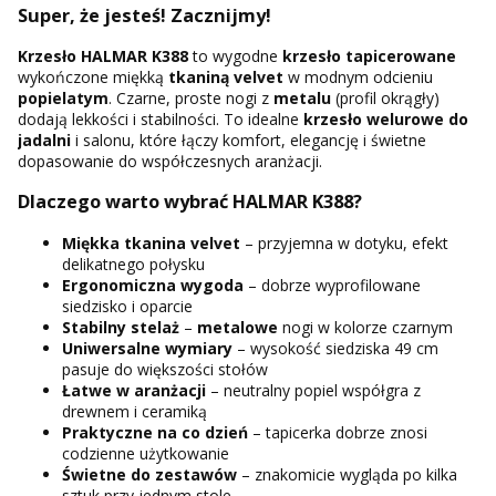
Super, że jesteś! Zacznijmy!
Krzesło HALMAR K388
to wygodne
krzesło tapicerowane
wykończone miękką
tkaniną velvet
w modnym odcieniu
popielatym
. Czarne, proste nogi z
metalu
(profil okrągły)
dodają lekkości i stabilności. To idealne
krzesło welurowe do
jadalni
i salonu, które łączy komfort, elegancję i świetne
dopasowanie do współczesnych aranżacji.
Dlaczego warto wybrać HALMAR K388?
Miękka tkanina velvet
– przyjemna w dotyku, efekt
delikatnego połysku
Ergonomiczna wygoda
– dobrze wyprofilowane
siedzisko i oparcie
Stabilny stelaż
–
metalowe
nogi w kolorze czarnym
Uniwersalne wymiary
– wysokość siedziska 49 cm
pasuje do większości stołów
Łatwe w aranżacji
– neutralny popiel współgra z
drewnem i ceramiką
Praktyczne na co dzień
– tapicerka dobrze znosi
codzienne użytkowanie
Świetne do zestawów
– znakomicie wygląda po kilka
sztuk przy jednym stole