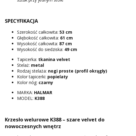
SPECYFIKACJA
Szerokość całkowita:
53 cm
Głębokość całkowita:
61 cm
Wysokość całkowita:
87 cm
Wysokość do siedziska:
49 cm
Tapicerka:
tkanina velvet
Stelaż:
metal
Rodzaj stelaża:
nogi proste (profil okrągły)
Kolor tapicerki:
popielaty
Kolor nóg:
czarny
MARKA:
HALMAR
MODEL:
K388
Krzesło welurowe K388 – szare velvet do
nowoczesnych wnętrz