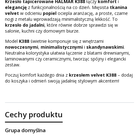
Krzesło tapicerowane HALMAR K388
łączy
komfort
i
elegancję
z funkcjonalnością na co dzień. Mięsista
tkanina
velvet
w odcieniu
popiel
ociepla aranżację, a proste, czarne
nogi z metalu wprowadzają minimalistyczną lekkość. To
krzesło do jadalni
, które równie dobrze sprawdzi się w
salonie, kuchni czy domowym biurze.
Model
K388
świetnie komponuje się z wnętrzami
nowoczesnymi
,
minimalistycznymi
i
skandynawskimi
.
Neutralna kolorystyka ułatwia łączenie z blatami drewnianymi,
laminowanymi czy ceramicznymi, tworząc spójny i elegancki
zestaw.
Poczuj komfort każdego dnia z
krzesłem velvet K388
– dodaj
do koszyka i odmień swoją jadalnię stylowym akcentem!
Cechy produktu
Grupa domyślna