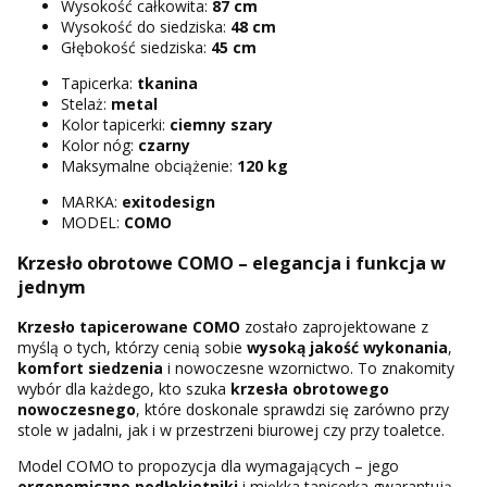
Wysokość całkowita:
87 cm
Wysokość do siedziska:
48 cm
Głębokość siedziska:
45 cm
Tapicerka:
tkanina
Stelaż:
metal
Kolor tapicerki:
ciemny szary
Kolor nóg:
czarny
Maksymalne obciążenie:
120 kg
MARKA:
exitodesign
MODEL:
COMO
Krzesło obrotowe COMO – elegancja i funkcja w
jednym
Krzesło tapicerowane COMO
zostało zaprojektowane z
myślą o tych, którzy cenią sobie
wysoką jakość wykonania
,
komfort siedzenia
i nowoczesne wzornictwo. To znakomity
wybór dla każdego, kto szuka
krzesła obrotowego
nowoczesnego
, które doskonale sprawdzi się zarówno przy
stole w jadalni, jak i w przestrzeni biurowej czy przy toaletce.
Model COMO to propozycja dla wymagających – jego
ergonomiczne podłokietniki
i miękka tapicerka gwarantują