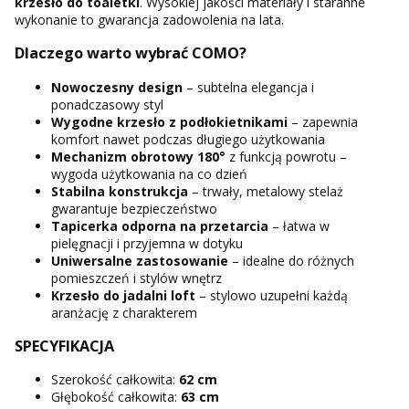
krzesło do toaletki
. Wysokiej jakości materiały i staranne
wykonanie to gwarancja zadowolenia na lata.
Dlaczego warto wybrać COMO?
Nowoczesny design
– subtelna elegancja i
ponadczasowy styl
Wygodne krzesło z podłokietnikami
– zapewnia
komfort nawet podczas długiego użytkowania
Mechanizm obrotowy 180°
z funkcją powrotu –
wygoda użytkowania na co dzień
Stabilna konstrukcja
– trwały, metalowy stelaż
gwarantuje bezpieczeństwo
Tapicerka odporna na przetarcia
– łatwa w
pielęgnacji i przyjemna w dotyku
Uniwersalne zastosowanie
– idealne do różnych
pomieszczeń i stylów wnętrz
Krzesło do jadalni loft
– stylowo uzupełni każdą
aranżację z charakterem
SPECYFIKACJA
Szerokość całkowita:
62 cm
Głębokość całkowita:
63 cm