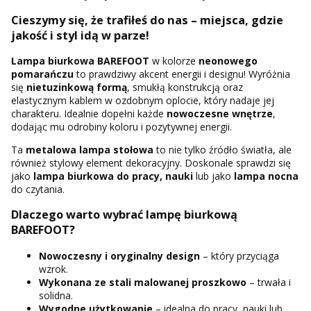
Cieszymy się, że trafiłeś do nas – miejsca, gdzie
jakość i styl idą w parze!
Lampa biurkowa BAREFOOT
w kolorze
neonowego
pomarańczu
to prawdziwy akcent energii i designu! Wyróżnia
się
nietuzinkową formą
, smukłą konstrukcją oraz
elastycznym kablem w ozdobnym oplocie, który nadaje jej
charakteru. Idealnie dopełni każde
nowoczesne wnętrze
,
dodając mu odrobiny koloru i pozytywnej energii.
Ta
metalowa lampa stołowa
to nie tylko źródło światła, ale
również stylowy element dekoracyjny. Doskonale sprawdzi się
jako
lampa biurkowa do pracy, nauki
lub jako
lampa nocna
do czytania.
Dlaczego warto wybrać lampę biurkową
BAREFOOT?
Nowoczesny i oryginalny design
– który przyciąga
wzrok.
Wykonana ze
stali malowanej proszkowo
– trwała i
solidna.
Wygodne użytkowanie
– idealna do pracy, nauki lub