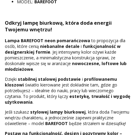
MODEL:
BAREFOOT
Odkryj lampę biurkową, która doda energii
Twojemu wnętrzu!
Lampa BAREFOOT neon pomarańczowa
to propozycja dla
osób, które cenią
niebanalne detale
i
funkcjonalność w
designerskiej formie
. Jej intensywny kolor ożywi każde
pomieszczenie, a minimalistyczna konstrukcja sprawi, że
doskonale wpisze się w aranżacje
nowoczesne, loftowe lub
młodzieżowe
.
Dzięki
stabilnej stalowej podstawie
i
profilowanemu
kloszowi
światło kierowane jest dokładnie tam, gdzie go
potrzebujesz – idealnie do nauki, pracy lub wieczornego
czytania. To produkt, który łączy
estetykę, trwałość i wygodę
użytkowania
.
Jeśli szukasz
stylowej lampy biurkowej
, która doda Twojemu
wnętrzu charakteru, a jednocześnie zapewni praktyczne
oświetlenie – model
BAREFOOT
będzie strzałem w dziesiątkę!
Postaw na funkcjonalność, design i pozytywny kolor –