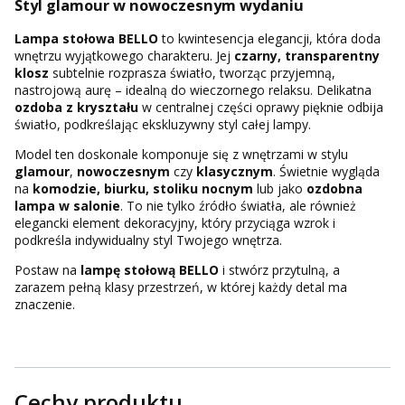
Styl glamour w nowoczesnym wydaniu
Lampa stołowa BELLO
to kwintesencja elegancji, która doda
wnętrzu wyjątkowego charakteru. Jej
czarny, transparentny
klosz
subtelnie rozprasza światło, tworząc przyjemną,
nastrojową aurę – idealną do wieczornego relaksu. Delikatna
ozdoba z kryształu
w centralnej części oprawy pięknie odbija
światło, podkreślając ekskluzywny styl całej lampy.
Model ten doskonale komponuje się z wnętrzami w stylu
glamour
,
nowoczesnym
czy
klasycznym
. Świetnie wygląda
na
komodzie, biurku, stoliku nocnym
lub jako
ozdobna
lampa w salonie
. To nie tylko źródło światła, ale również
elegancki element dekoracyjny, który przyciąga wzrok i
podkreśla indywidualny styl Twojego wnętrza.
Postaw na
lampę stołową BELLO
i stwórz przytulną, a
zarazem pełną klasy przestrzeń, w której każdy detal ma
znaczenie.
Cechy produktu