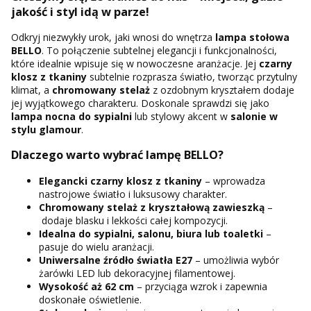
jakość i styl idą w parze!
Odkryj niezwykły urok, jaki wnosi do wnętrza
lampa stołowa
BELLO
. To połączenie subtelnej elegancji i funkcjonalności,
które idealnie wpisuje się w nowoczesne aranżacje. Jej
czarny
klosz z tkaniny
subtelnie rozprasza światło, tworząc przytulny
klimat, a
chromowany stelaż
z ozdobnym kryształem dodaje
jej wyjątkowego charakteru. Doskonale sprawdzi się jako
lampa nocna do sypialni
lub stylowy akcent w
salonie w
stylu glamour
.
Dlaczego warto wybrać lampę BELLO?
Elegancki czarny klosz z tkaniny
– wprowadza
nastrojowe światło i luksusowy charakter.
Chromowany stelaż
z kryształową zawieszką
–
dodaje blasku i lekkości całej kompozycji.
Idealna do sypialni, salonu, biura lub toaletki
–
pasuje do wielu aranżacji.
Uniwersalne źródło światła E27
– umożliwia wybór
żarówki LED lub dekoracyjnej filamentowej.
Wysokość aż 62 cm
– przyciąga wzrok i zapewnia
doskonałe oświetlenie.