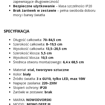
zapewniające długowieczność
Bezpieczne użytkowanie
– klasa szczelności IP20
Brak żarówek w zestawie
– pełna swoboda doboru
mocy i barwy światła
SPECYFIKACJA
Długość całkowita:
70–84,5 cm
Szerokość całkowita:
8–19,5 cm
Wysokość całkowita:
13,5–20,5 cm
Szerokość klosza:
5,5 cm
Wysokość klosza:
10,5 cm
Średnica otworu montażowego:
6,4 x 68,5 cm
Materiał:
stal, tworzywo sztuczne
Kolor:
biały
Źródło światła:
3 x GU10, tylko LED, max 10W
Napięcie zasilania:
220–230V
Stopień ochrony:
IP20
Żarówki w zestawie:
brak
MARKA:
NOWODVORSKI
MODEL:
MONO DEEP III