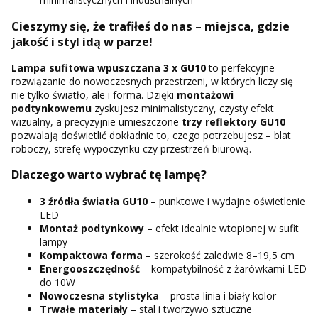
Cieszymy się, że trafiłeś do nas – miejsca, gdzie
jakość i styl idą w parze!
Lampa sufitowa wpuszczana 3 x GU10
to perfekcyjne
rozwiązanie do nowoczesnych przestrzeni, w których liczy się
nie tylko światło, ale i forma. Dzięki
montażowi
podtynkowemu
zyskujesz minimalistyczny, czysty efekt
wizualny, a precyzyjnie umieszczone
trzy reflektory GU10
pozwalają doświetlić dokładnie to, czego potrzebujesz – blat
roboczy, strefę wypoczynku czy przestrzeń biurową.
Dlaczego warto wybrać tę lampę?
3 źródła światła GU10
– punktowe i wydajne oświetlenie
LED
Montaż podtynkowy
– efekt idealnie wtopionej w sufit
lampy
Kompaktowa forma
– szerokość zaledwie 8–19,5 cm
Energooszczędność
– kompatybilność z żarówkami LED
do 10W
Nowoczesna stylistyka
– prosta linia i biały kolor
Trwałe materiały
– stal i tworzywo sztuczne