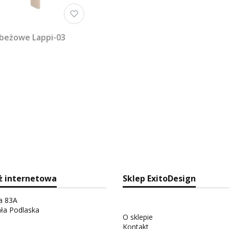
 beżowe Lappi-03
ż internetowa
Sklep ExitoDesign
ka 83A
ała Podlaska
O sklepie
Kontakt