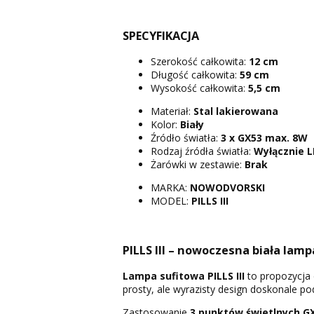
SPECYFIKACJA
Szerokość całkowita:
12 cm
Długość całkowita:
59 cm
Wysokość całkowita:
5,5 cm
Materiał:
Stal lakierowana
Kolor:
Biały
Źródło światła:
3 x GX53 max. 8W
Rodzaj źródła światła:
Wyłącznie L
Żarówki w zestawie:
Brak
MARKA:
NOWODVORSKI
MODEL:
PILLS III
PILLS III – nowoczesna biała lamp
Lampa sufitowa PILLS III
to propozycja d
prosty, ale wyrazisty design doskonale p
Zastosowanie
3 punktów świetlnych G