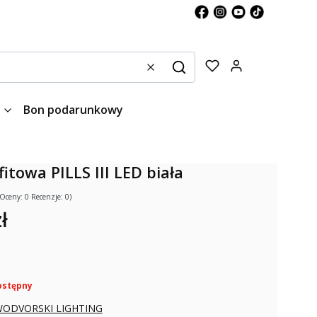
Produkty w kos
Wyczyść
Szukaj
Bon podarunkowy
itowa PILLS III LED biała
(Oceny: 0 Recenzje: 0)
ł
ostępny
ODVORSKI LIGHTING