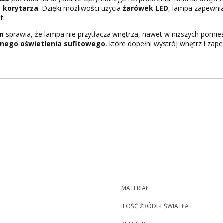
y korytarza
. Dzięki możliwości użycia
żarówek LED
, lampa zapewni
t.
cm
sprawia, że lampa nie przytłacza wnętrza, nawet w niższych pomie
lnego oświetlenia sufitowego
, które dopełni wystrój wnętrz i za
MATERIAŁ
ILOŚĆ ŹRÓDEŁ ŚWIATŁA