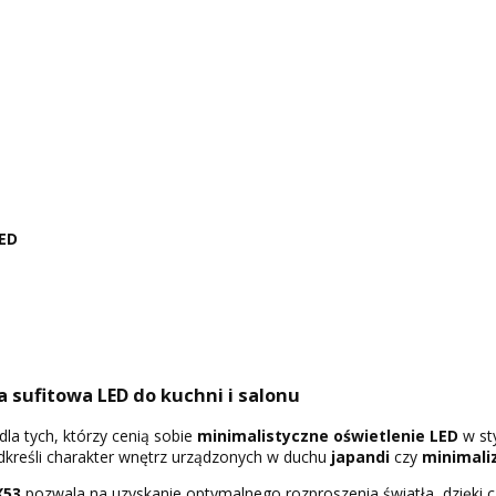
ED
a sufitowa LED do kuchni i salonu
la tych, którzy cenią sobie
minimalistyczne oświetlenie LED
w st
odkreśli charakter wnętrz urządzonych w duchu
japandi
czy
minimal
X53
pozwala na uzyskanie optymalnego rozproszenia światła, dzięki cz