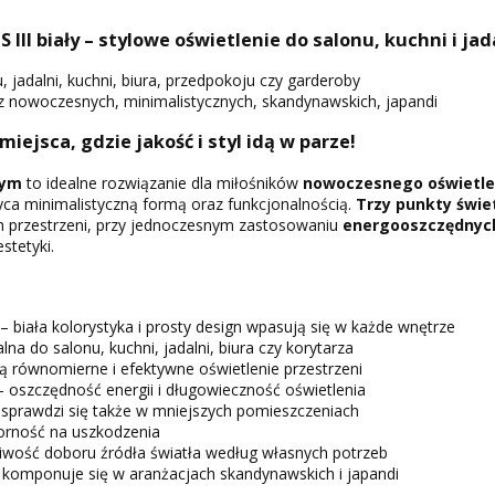
II biały – stylowe oświetlenie do salonu, kuchni i jad
, jadalni, kuchni, biura, przedpokoju czy garderoby
 nowoczesnych, minimalistycznych, skandynawskich, japandi
 miejsca, gdzie jakość i styl idą w parze!
łym
to idealne rozwiązanie dla miłośników
nowoczesnego oświetle
yca minimalistyczną formą oraz funkcjonalnością.
Trzy punkty świe
h przestrzeni, przy jednoczesnym zastosowaniu
energooszczędnych
stetyki.
– biała kolorystyka i prosty design wpasują się w każde wnętrze
lna do salonu, kuchni, jadalni, biura czy korytarza
 równomierne i efektywne oświetlenie przestrzeni
 oszczędność energii i długowieczność oświetlenia
 sprawdzi się także w mniejszych pomieszczeniach
orność na uszkodzenia
wość doboru źródła światła według własnych potrzeb
komponuje się w aranżacjach skandynawskich i japandi