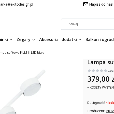
arka@exitodesign.pl
Napisz do nas!
inki
Zegary
Akcesoria i dodatki
Balkon i ogród
mpa sufitowa PILLS III LED biała
Lampa suf
0.00
379,00 z
+ KOSZTY WYSYŁKI
Dostępność:
nied
Producent:
NOW