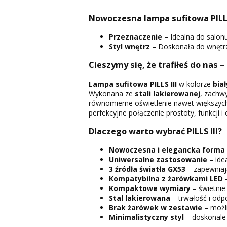
Nowoczesna lampa sufitowa PILLS I
Przeznaczenie
– Idealna do salonu
Styl wnętrz
– Doskonała do wnętrz
Cieszymy się, że trafiłeś do nas –
Lampa sufitowa PILLS III
w kolorze
bia
Wykonana ze
stali lakierowanej
, zachw
równomierne oświetlenie nawet większyc
perfekcyjne połączenie prostoty, funkcji i e
Dlaczego warto wybrać PILLS III?
Nowoczesna i elegancka forma
Uniwersalne zastosowanie
– idea
3 źródła światła GX53
– zapewniają
Kompatybilna z żarówkami LED
–
Kompaktowe wymiary
– świetnie
Stal lakierowana
– trwałość i odp
Brak żarówek w zestawie
– możli
Minimalistyczny styl
– doskonale 