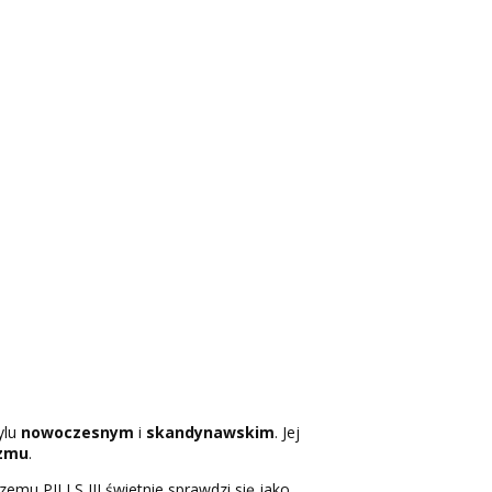
ylu
nowoczesnym
i
skandynawskim
. Jej
izmu
.
emu PILLS III świetnie sprawdzi się jako