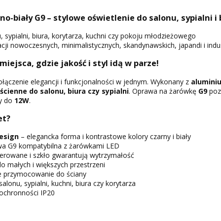
-biały G9 – stylowe oświetlenie do salonu, sypialni i 
, sypialni, biura, korytarza, kuchni czy pokoju młodzieżowego
ji nowoczesnych, minimalistycznych, skandynawskich, japandi i indus
 miejsca, gdzie jakość i styl idą w parze!
łączenie elegancji i funkcjonalności w jednym. Wykonany z
alumini
ścienne do salonu, biura czy sypialni
. Oprawa na żarówkę
G9
poz
y do
12W
.
et?
esign
– elegancka forma i kontrastowe kolory czarny i biały
a G9 kompatybilna z żarówkami LED
ierowane i szkło gwarantują wytrzymałość
do małych i większych przestrzeni
e przymocowanie do ściany
alonu, sypialni, kuchni, biura czy korytarza
 ochronności IP20