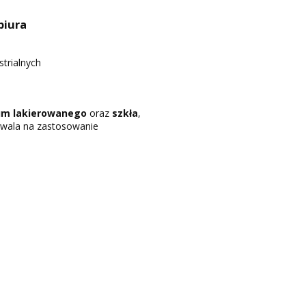
biura
trialnych
um lakierowanego
oraz
szkła
,
wala na zastosowanie