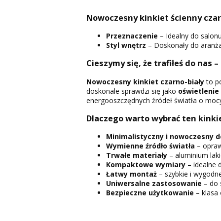
Nowoczesny kinkiet ścienny czarno
Przeznaczenie
– Idealny do salonu
Styl wnętrz
– Doskonały do aranżac
Cieszymy się, że trafiłeś do nas –
Nowoczesny kinkiet czarno-biały
to po
doskonale sprawdzi się jako
oświetlenie 
energooszczędnych źródeł światła o moc
Dlaczego warto wybrać ten kinki
Minimalistyczny i nowoczesny d
Wymienne źródło światła
– opraw
Trwałe materiały
– aluminium lak
Kompaktowe wymiary
– idealne 
Łatwy montaż
– szybkie i wygodn
Uniwersalne zastosowanie
– do s
Bezpieczne użytkowanie
– klasa