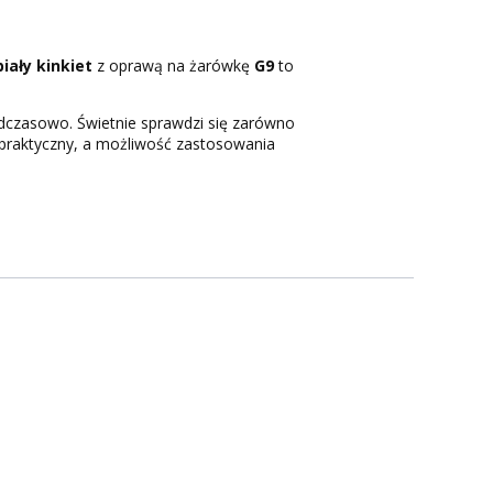
iały kinkiet
z oprawą na żarówkę
G9
to
adczasowo. Świetnie sprawdzi się zarówno
praktyczny, a możliwość zastosowania