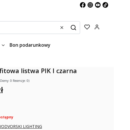
Produkty w kos
Wyczyść
Szukaj
Bon podarunkowy
itowa listwa PIK I czarna
(Oceny: 0 Recenzje: 0)
ł
ostępny
ODVORSKI LIGHTING