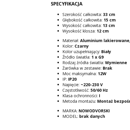
SPECYFIKACJA
Szerokość całkowita:
33 cm
Głębokość całkowita:
15 cm
Wysokość całkowita:
13 cm
Wysokość klosza:
12 cm
Materiał:
Aluminium lakierowane,
Kolor:
Czarny
Kolor uzupełniający:
Biały
Źródło światła:
1 x G9
Rodzaj źródła światła:
Wymienne
Żarówka w zestawie:
Brak
Moc maksymalna:
12W
IP:
IP20
Napięcie:
~220-230 V
Częstotliwość:
50/60 Hz
Klasa ochronności:
I
Metoda montażu:
Montaż bezpoś
MARKA:
NOWODVORSKI
MODEL:
brak danych