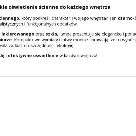
ckie oświetlenie ścienne do każdego wnętrza
ciennego
, który podkreśli charakter Twojego wnętrza? Ten
czarno-b
alistycznych i funkcjonalnych dodatków.
 lakierowanego
oraz
szkła
, lampa prezentuje się elegancko i pon
biurze
. Kompaktowe wymiary i łatwy montaż sprawiają, że to wybór 
ala zadbać o oszczędność i ekologię.
dę i efektywne oświetlenie
w każdym wnętrzu!