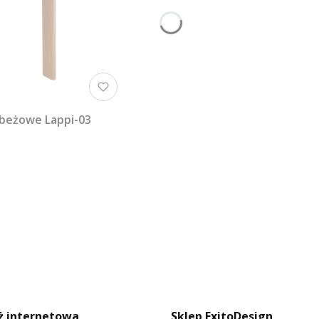
 beżowe Lappi-03
ż internetowa
Sklep ExitoDesign