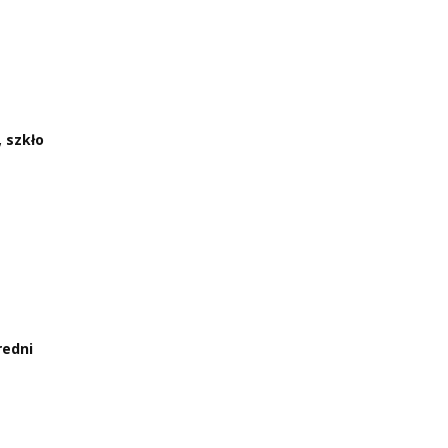
 szkło
redni