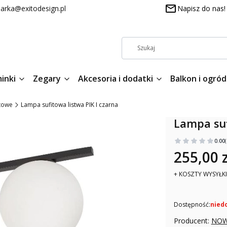
arka@exitodesign.pl
Napisz do nas!
inki
Zegary
Akcesoria i dodatki
Balkon i ogród
towe
Lampa sufitowa listwa PIK I czarna
Lampa suf
0.00
255,00 z
+ KOSZTY WYSYŁKI
Dostępność:
nied
Producent:
NOW