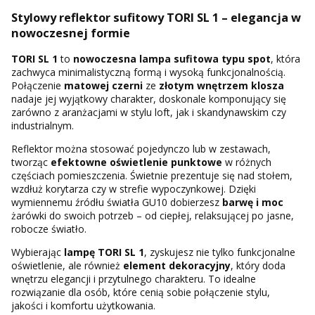
Stylowy reflektor sufitowy TORI SL 1 – elegancja w
nowoczesnej formie
TORI SL 1
to
nowoczesna lampa sufitowa typu spot
, która
zachwyca minimalistyczną formą i wysoką funkcjonalnością.
Połączenie
matowej czerni
ze
złotym wnętrzem klosza
nadaje jej wyjątkowy charakter, doskonale komponujący się
zarówno z aranżacjami w stylu loft, jak i skandynawskim czy
industrialnym.
Reflektor można stosować pojedynczo lub w zestawach,
tworząc
efektowne oświetlenie punktowe
w różnych
częściach pomieszczenia. Świetnie prezentuje się nad stołem,
wzdłuż korytarza czy w strefie wypoczynkowej. Dzięki
wymiennemu źródłu światła GU10 dobierzesz
barwę i moc
żarówki do swoich potrzeb – od ciepłej, relaksującej po jasne,
robocze światło.
Wybierając
lampę TORI SL 1
, zyskujesz nie tylko funkcjonalne
oświetlenie, ale również
element dekoracyjny
, który doda
wnętrzu elegancji i przytulnego charakteru. To idealne
rozwiązanie dla osób, które cenią sobie połączenie stylu,
jakości i komfortu użytkowania.