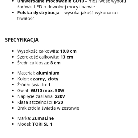
Uniwersalne mocowanie GU10
– możliwość wyboru
żarówki LED o dowolnej mocy i barwie
Polska dystrybucja
– wysoka jakość wykonania i
trwałość
SPECYFIKACJA
Wysokość całkowita:
19.8 cm
Szerokość całkowita:
13 cm
Średnica klosza:
8 cm
Materiał:
aluminium
Kolor:
czarny, złoty
Źródło światła:
1
Gwint:
GU10 max. 50W
Napięcie zasilania:
230V
Klasa szczelności:
IP20
Brak źródła światła w zestawie
Marka:
ZumaLine
Model:
TORI SL 1