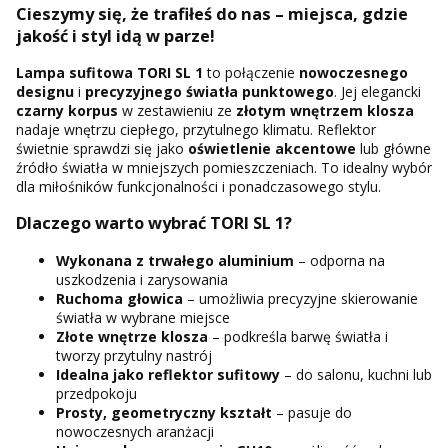
Cieszymy się, że trafiłeś do nas – miejsca, gdzie
jakość i styl idą w parze!
Lampa sufitowa TORI SL 1
to połączenie
nowoczesnego
designu
i
precyzyjnego światła punktowego
. Jej elegancki
czarny korpus
w zestawieniu ze
złotym wnętrzem klosza
nadaje wnętrzu ciepłego, przytulnego klimatu. Reflektor
świetnie sprawdzi się jako
oświetlenie akcentowe
lub główne
źródło światła w mniejszych pomieszczeniach. To idealny wybór
dla miłośników funkcjonalności i ponadczasowego stylu.
Dlaczego warto wybrać TORI SL 1?
Wykonana z
trwałego aluminium
– odporna na
uszkodzenia i zarysowania
Ruchoma głowica
– umożliwia precyzyjne skierowanie
światła w wybrane miejsce
Złote wnętrze klosza
– podkreśla barwę światła i
tworzy przytulny nastrój
Idealna jako reflektor sufitowy
– do salonu, kuchni lub
przedpokoju
Prosty, geometryczny kształt
– pasuje do
nowoczesnych aranżacji