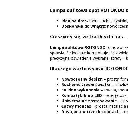
Lampa sufitowa spot ROTONDO bi
Idealna do:
salonu, kuchni, sypialni
Doskonała do wnętrz:
nowoczesny
Cieszymy się, że trafiłeś do nas –
Lampa sufitowa ROTONDO
to nowocz
sprawia, że idealnie komponuje się z wie
precyzyjne oświetlenie wybranej strefy – b
Dlaczego warto wybrać ROTOND
Nowoczesny design
– prosta form
Ruchome źródło światła
– możliwo
Solidne wykonanie
– trwała, meta
Kompatybilna z LED
– energooszcz
Uniwersalne zastosowanie
– spr
Łatwy montaż
– prosta instalacja
Dostępna w trzech kolorach
– cz