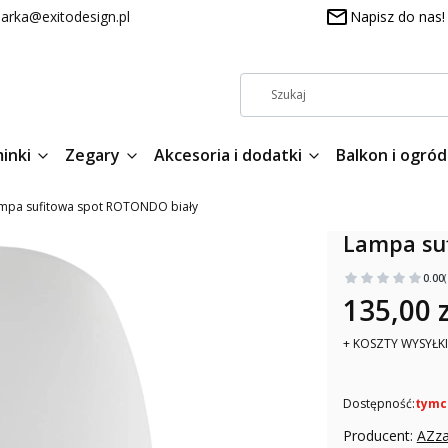
arka@exitodesign.pl
Napisz do nas!
inki
Zegary
Akcesoria i dodatki
Balkon i ogród
mpa sufitowa spot ROTONDO biały
Lampa su
0.00
135,00 z
+ KOSZTY WYSYŁKI
Dostępność:
tymc
Producent:
AZz