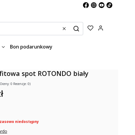
Produkty w kos
Wyczyść
Szukaj
Bon podarunkowy
fitowa spot ROTONDO biały
(Oceny: 0 Recenzje: 0)
ł
zasowo niedostępny
ardo