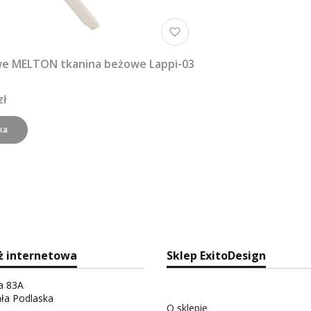
we MELTON tkanina beżowe Lappi-03
zł
ka
ż internetowa
Sklep ExitoDesign
ka 83A
ała Podlaska
O sklepie