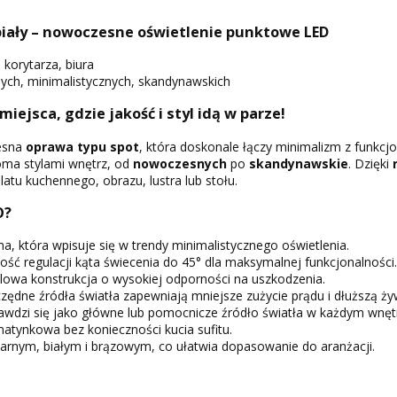
ały – nowoczesne oświetlenie punktowe LED
, korytarza, biura
ch, minimalistycznych, skandynawskich
 miejsca, gdzie jakość i styl idą w parze!
esna
oprawa typu spot
, która doskonale łączy minimalizm z funkcjo
loma stylami wnętrz, od
nowoczesnych
po
skandynawskie
. Dzięki
latu kuchennego, obrazu, lustra lub stołu.
O?
a, która wpisuje się w trendy minimalistycznego oświetlenia.
ść regulacji kąta świecenia do 45° dla maksymalnej funkcjonalności.
lowa konstrukcja o wysokiej odporności na uszkodzenia.
ędne źródła światła zapewniają mniejsze zużycie prądu i dłuższą ż
awdzi się jako główne lub pomocnicze źródło światła w każdym wnęt
 natynkowa bez konieczności kucia sufitu.
arnym, białym i brązowym, co ułatwia dopasowanie do aranżacji.