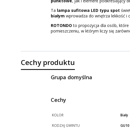
punktowe
, jak i element podkreślający de
Ta
lampa sufitowa LED typu spot
świet
białym
wprowadza do wnętrza lekkość i c
ROTONDO
to propozycja dla osób, które
pomieszczeniu, w którym liczy się zarówn
Cechy produktu
Grupa domyślna
Cechy
KOLOR
Biały
RODZAJ GWINTU
GU10