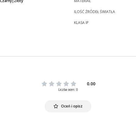
|Czarny|Złoty
MATERIAŁ
ILOŚĆ ŹRÓDEŁ ŚWIATŁA
KLASA IP
0.00
Liczba ocen: 0
Oceń i opisz