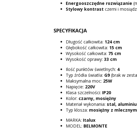
Energooszczędne rozwiązanie
(m
Stylowy kontrast
czerni i mosiądz
SPECYFIKACJA
Długość całkowita:
124 cm
Głębokość całkowita:
15 cm
Wysokość całkowita:
75 cm
Wysokość oprawy:
33 cm
Ilość punktów świetlnych:
4
Typ źródła światła:
G9
(brak w zest
Maksymalna moc:
25W
Napięcie:
220V
Klasa szczelności:
IP20
Kolor:
czarny, mosiężny
Materiał wykonania:
stal, alumini
Typ klosza:
mosiężny z mlecznym
MARKA:
Italux
MODEL:
BELMONTE