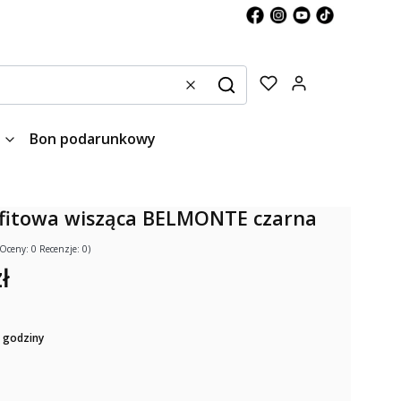
Produkty w kos
Wyczyść
Szukaj
Bon podarunkowy
fitowa wisząca BELMONTE czarna
(Oceny: 0 Recenzje: 0)
ł
 godziny