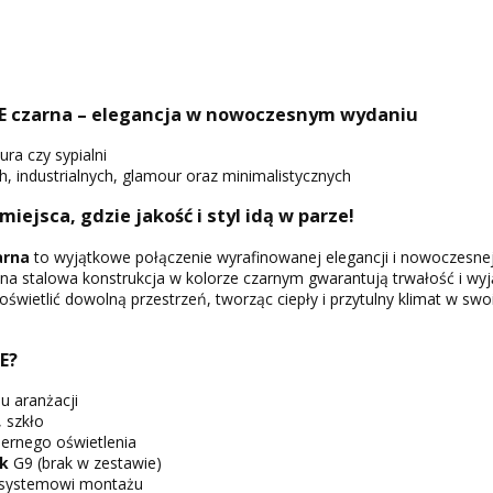
 czarna – elegancja w nowoczesnym wydaniu
ura czy sypialni
 industrialnych, glamour oraz minimalistycznych
 miejsca, gdzie jakość i styl idą w parze!
arna
to wyjątkowe połączenie wyrafinowanej elegancji i nowoczesnej
a stalowa konstrukcja w kolorze czarnym gwarantują trwałość i wy
oświetlić dowolną przestrzeń, tworząc ciepły i przytulny klimat w s
E?
u aranżacji
, szkło
ernego oświetlenia
ek
G9 (brak w zestawie)
 systemowi montażu