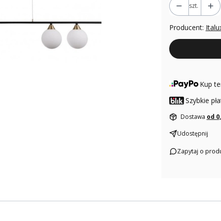
szt.
Producent:
Italu
Kup te
Szybkie pła
Dostawa
od 0
Udostępnij
Zapytaj o prod