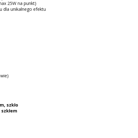
ax 25W na punkt)
u dla unikalnego efektu
awie)
um, szkło
 szkłem