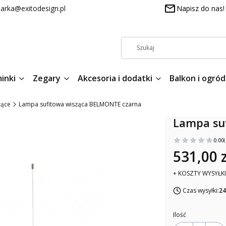
arka@exitodesign.pl
Napisz do nas!
inki
Zegary
Akcesoria i dodatki
Balkon i ogród
zące
Lampa sufitowa wisząca BELMONTE czarna
Lampa su
0.00
531,00 z
+ KOSZTY WYSYŁKI
Czas wysyłki:
24
Ilość