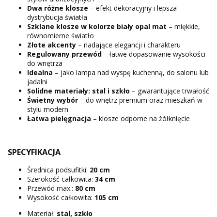
Dwa różne klosze
– efekt dekoracyjny i lepsza
dystrybucja światła
Szklane klosze w kolorze biały opal mat
– miękkie,
równomierne światło
Złote akcenty
– nadające elegancji i charakteru
Regulowany przewód
– łatwe dopasowanie wysokości
do wnętrza
Idealna
– jako lampa nad wyspę kuchenną, do salonu lub
jadalni
Solidne materiały: stal i szkło
– gwarantujące trwałość
Świetny wybór
– do wnętrz premium oraz mieszkań w
stylu modern
Łatwa pielęgnacja
– klosze odporne na żółknięcie
SPECYFIKACJA
Średnica podsufitki:
20 cm
Szerokość całkowita:
34 cm
Przewód max.:
80 cm
Wysokość całkowita:
105 cm
Materiał:
stal, szkło