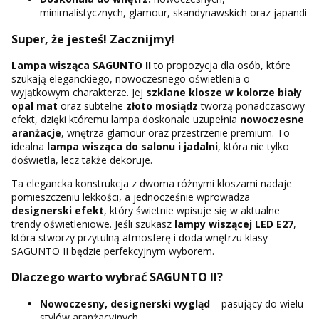
minimalistycznych, glamour, skandynawskich oraz japandi
Super, że jesteś! Zacznijmy!
Lampa wisząca SAGUNTO II
to propozycja dla osób, które
szukają eleganckiego, nowoczesnego oświetlenia o
wyjątkowym charakterze. Jej
szklane klosze w kolorze biały
opal mat
oraz subtelne
złoto mosiądz
tworzą ponadczasowy
efekt, dzięki któremu lampa doskonale uzupełnia
nowoczesne
aranżacje
, wnętrza glamour oraz przestrzenie premium. To
idealna
lampa wisząca do salonu i jadalni
, która nie tylko
doświetla, lecz także dekoruje.
Ta elegancka konstrukcja z dwoma różnymi kloszami nadaje
pomieszczeniu lekkości, a jednocześnie wprowadza
designerski efekt
, który świetnie wpisuje się w aktualne
trendy oświetleniowe. Jeśli szukasz
lampy wiszącej LED E27
,
która stworzy przytulną atmosferę i doda wnętrzu klasy –
SAGUNTO II będzie perfekcyjnym wyborem.
Dlaczego warto wybrać SAGUNTO II?
Nowoczesny, designerski wygląd
– pasujący do wielu
stylów aranżacyjnych