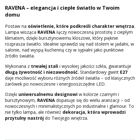
RAVENA – elegancja i ciepłe światło w Twoim
domu
Postaw na
oświetlenie, które podkreśli charakter wnętrza
.
Lampa wisząca
RAVENA
łączy nowoczesną prostotę z ciepłym
klimatem, dzięki bursztynowemu kloszowi, który pięknie
rozprasza światło. Idealnie sprawdzi się nad stołem w jadalni, w
salonie, nad wyspą kuchenną czy w sypialni jako punktowe
źródło światła.
Wykonana z
trwałej stali
i wysokiej jakości szkła, gwarantuje
długą żywotność i niezawodność.
Standardowy gwint
E27
daje możliwość wyboru różnych źródeł światła – od klasycznych
żarówek po nowoczesne i energooszczędne LED.
Dzięki
uniwersalnemu designowi
w kolorze czarnym i
bursztynowym,
RAVENA
dopasuje się do wielu aranżacji – od
nowoczesnych i minimalistycznych po industrialne i glamour. To
nie tylko lampa, ale również
dekoracja, która wprowadzi
przytulny nastrój
do Twojego wnętrza.