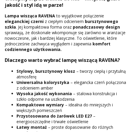
jakość i styl idą w parze!
Lampa wisząca RAVENA
to wyjątkowe połączenie
eleganckiej czerni
z ciepłym odcieniem
bursztynowego
szkła
. Jej kompaktowa forma oraz
ponadczasowy design
sprawiają, że doskonale wkomponuje się zarówno w aranżacje
nowoczesne, jak i bardziej klasyczne. To oświetlenie, które
jednocześnie zachwyca wyglądem i zapewnia
komfort
codziennego użytkowania.
Dlaczego warto wybrać lampę wiszącą RAVENA?
Stylowy,
bursztynowy klosz
– tworzy ciepłą i przytulną
atmosferę
Uniwersalna kolorystyka
– elegancka czerń połączona
z odcieniem amber
Wysoka jakość wykonania
– stalowa konstrukcja i
szkło odporne na uszkodzenia
Kompaktowe wymiary
– idealna do mniejszych i
większych pomieszczeń
Przystosowana do
żarówek LED E27
–
energooszczędne i trwałe oświetlenie
Łatwy montaż
– proste dopasowanie do różnych