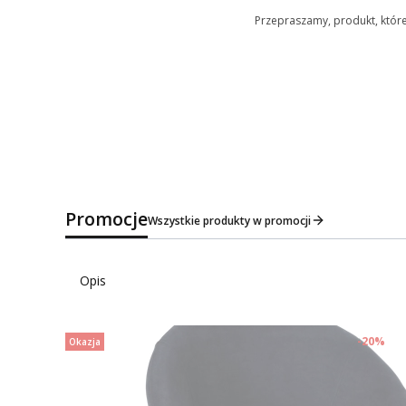
Przepraszamy, produkt, któreg
Promocje
Wszystkie produkty w promocji
Opis
-20%
Okazja