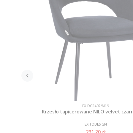
EX-DC2407/M19
Krzesło tapicerowane NILO velvet czar
EXITODESIGN
231,20 zł