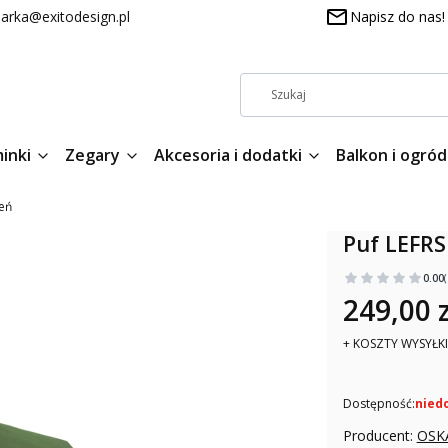
arka@exitodesign.pl
Napisz do nas!
inki
Zegary
Akcesoria i dodatki
Balkon i ogród
leń
Puf LEFRS
0.00
249,00 z
+ KOSZTY WYSYŁKI
Dostępność:
nied
Producent:
OSK