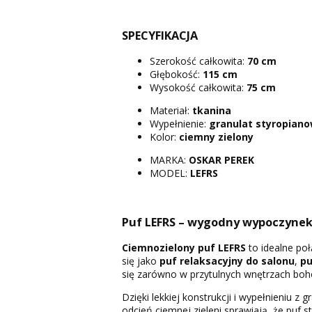
SPECYFIKACJA
Szerokość całkowita:
70 cm
Głębokość:
115 cm
Wysokość całkowita:
75 cm
Materiał:
tkanina
Wypełnienie:
granulat styropian
Kolor:
ciemny zielony
MARKA:
OSKAR PEREK
MODEL:
LEFRS
Puf LEFRS – wygodny wypoczyne
Ciemnozielony puf LEFRS
to idealne poł
się jako
puf relaksacyjny do salonu
,
pu
się zarówno w przytulnych wnętrzach boho
Dzięki lekkiej konstrukcji i wypełnieniu 
odcień ciemnej zieleni sprawiają, że puf 