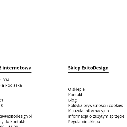
ż internetowa
Sklep ExitoDesign
ka 83A
ała Podlaska
O sklepie
Kontakt
21
Blog
10
Polityka prywatności i cookies
Klauzula Informacyjna
a@exitodesign.pl
Informacja o zużytym sprzęcie
y do kontaktu
Regulamin sklepu
:00 - 16:00