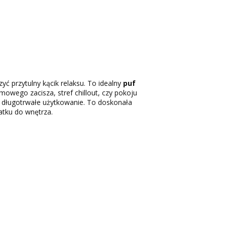
ć przytulny kącik relaksu. To idealny
puf
owego zacisza, stref chillout, czy pokoju
ą długotrwałe użytkowanie. To doskonała
atku do wnętrza.