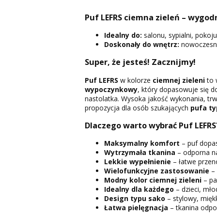
Puf LEFRS ciemna zieleń – wygod
Idealny do:
salonu, sypialni, pokoj
Doskonały do wnętrz:
nowoczesnyc
Super, że jesteś! Zacznijmy!
Puf LEFRS
w kolorze
ciemnej zieleni
to 
wypoczynkowy
, który dopasowuje się d
nastolatka. Wysoka jakość wykonania, tr
propozycja dla osób szukających
pufa ty
Dlaczego warto wybrać Puf LEFRS
Maksymalny komfort
– puf dopas
Wytrzymała tkanina
– odporna na
Lekkie wypełnienie
– łatwe przen
Wielofunkcyjne zastosowanie
– 
Modny kolor ciemnej zieleni
– pa
Idealny dla każdego
– dzieci, mło
Design typu sako
– stylowy, mięk
Łatwa pielęgnacja
– tkanina odpor