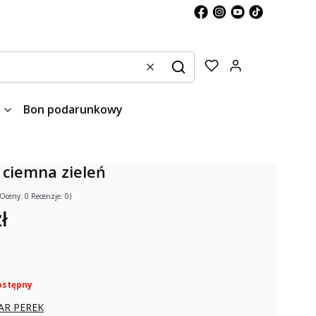
Produkty w kos
Wyczyść
Szukaj
Bon podarunkowy
 ciemna zieleń
(Oceny: 0 Recenzje: 0)
ł
ostępny
AR PEREK