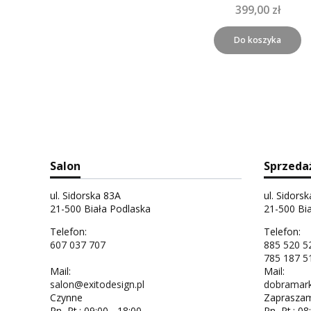
399,00 zł
Do koszyka
Salon
Sprzeda
ul. Sidorska 83A
ul. Sidors
21-500 Biała Podlaska
21-500 Bi
Telefon:
Telefon:
607 037 707
885 520 5
785 187 5
Mail:
Mail:
salon@exitodesign.pl
dobramark
Czynne
Zapraszam
Pn.-Pt.: 09:00 - 18:00
Pn.-Pt.: 08