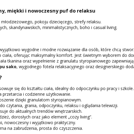
ny, miękki i nowoczesny puf do relaksu
u młodzieżowego, pokoju dziecięcego, strefy relaksu.
h, skandynawskich, minimalistycznych, boho i casual living.
wyjątkowo wygodne i modne rozwiązanie dla osób, które chcą stworzy
o ciała, oferując maksymalny komfort. Jest świetnym wyborem do dom
wała tkanina oraz wypełnienie z granulatu styropianowego zapewniaj
pu sako
, wygodnego fotela relaksacyjnego oraz designerskiego dod
?
owuje się do kształtu ciała, idealny do odpoczynku po pracy i szkole.
 przetarcia i codzienne użytkowanie.
oszenie dzięki granulatom styropianowym.
do czytania, grania, odpoczynku, relaksu i oglądania telewizji.
suje do aktualnych trendów wnętrzarskich.
dzież, dorosłych oraz jako element „cozy living”.
ki, nowoczesny i wyjątkowo praktyczny.
na na zabrudzenia, prosta do czyszczenia.