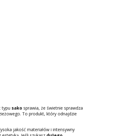
t typu
sako
sprawia, że świetnie sprawdza
dzieżowego. To produkt, który odnajdzie
 Wysoka jakość materiałów i intensywny
 estetyką. Jeśli szukasz
dużego,