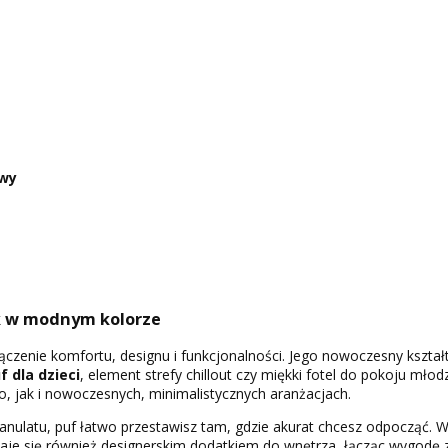
owy
k w modnym kolorze
ączenie komfortu, designu i funkcjonalności. Jego nowoczesny kształ
f dla dzieci
, element strefy chillout czy miękki fotel do pokoju mło
, jak i nowoczesnych, minimalistycznych aranżacjach.
z granulatu, puf łatwo przestawisz tam, gdzie akurat chcesz odpocząć.
staje się również designerskim dodatkiem do wnętrza, łącząc wygodę z