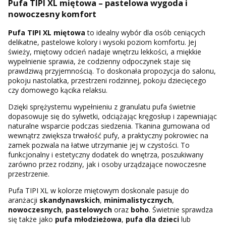
Pufa TIPI XL miętowa – pastelowa wygoda i
nowoczesny komfort
Pufa TIPI XL miętowa
to idealny wybór dla osób ceniących
delikatne, pastelowe kolory i wysoki poziom komfortu. Jej
świeży, miętowy odcień nadaje wnętrzu lekkości, a miękkie
wypełnienie sprawia, że codzienny odpoczynek staje się
prawdziwą przyjemnością. To doskonała propozycja do salonu,
pokoju nastolatka, przestrzeni rodzinnej, pokoju dziecięcego
czy domowego kącika relaksu.
Dzięki sprężystemu wypełnieniu z granulatu pufa świetnie
dopasowuje się do sylwetki, odciążając kręgosłup i zapewniając
naturalne wsparcie podczas siedzenia. Tkanina gumowana od
wewnątrz zwiększa trwałość pufy, a praktyczny pokrowiec na
zamek pozwala na łatwe utrzymanie jej w czystości. To
funkcjonalny i estetyczny dodatek do wnętrza, poszukiwany
zarówno przez rodziny, jak i osoby urządzające nowoczesne
przestrzenie.
Pufa TIPI XL w kolorze miętowym doskonale pasuje do
aranżacji
skandynawskich
,
minimalistycznych
,
nowoczesnych
,
pastelowych
oraz
boho
. Świetnie sprawdza
się także jako
pufa młodzieżowa
,
pufa dla dzieci
lub