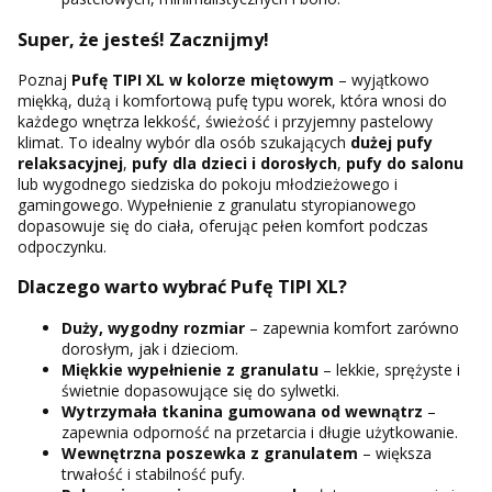
Super, że jesteś! Zacznijmy!
Poznaj
Pufę TIPI XL w kolorze miętowym
– wyjątkowo
miękką, dużą i komfortową pufę typu worek, która wnosi do
każdego wnętrza lekkość, świeżość i przyjemny pastelowy
klimat. To idealny wybór dla osób szukających
dużej pufy
relaksacyjnej
,
pufy dla dzieci i dorosłych
,
pufy do salonu
lub wygodnego siedziska do pokoju młodzieżowego i
gamingowego. Wypełnienie z granulatu styropianowego
dopasowuje się do ciała, oferując pełen komfort podczas
odpoczynku.
Dlaczego warto wybrać Pufę TIPI XL?
Duży, wygodny rozmiar
– zapewnia komfort zarówno
dorosłym, jak i dzieciom.
Miękkie wypełnienie z granulatu
– lekkie, sprężyste i
świetnie dopasowujące się do sylwetki.
Wytrzymała tkanina gumowana od wewnątrz
–
zapewnia odporność na przetarcia i długie użytkowanie.
Wewnętrzna poszewka z granulatem
– większa
trwałość i stabilność pufy.