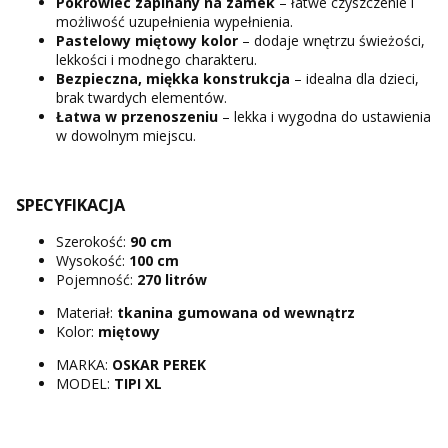
Pokrowiec zapinany na zamek
– łatwe czyszczenie i
możliwość uzupełnienia wypełnienia.
Pastelowy miętowy kolor
– dodaje wnętrzu świeżości,
lekkości i modnego charakteru.
Bezpieczna, miękka konstrukcja
– idealna dla dzieci,
brak twardych elementów.
Łatwa w przenoszeniu
– lekka i wygodna do ustawienia
w dowolnym miejscu.
SPECYFIKACJA
Szerokość:
90 cm
Wysokość:
100 cm
Pojemność:
270 litrów
Materiał:
tkanina gumowana od wewnątrz
Kolor:
miętowy
MARKA:
OSKAR PEREK
MODEL:
TIPI XL