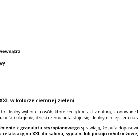
wewnątrz
owy
XXL w kolorze ciemnej zieleni
to idealny wybór dla osób, które cenią kontakt z naturą, stonowane
lność i ukojenie, dzięki czemu pufa staje się idealnym miejscem na 
łnienie z granulatu styropianowego
sprawiają, że pufa dopasowuj
a relaksacyjna XXL do salonu, sypialni lub pokoju młodzieżow