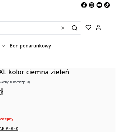
Produkty w kos
Wyczyść
Szukaj
Bon podarunkowy
XXL kolor ciemna zieleń
(Oceny: 0 Recenzje: 0)
ł
ostępny
AR PEREK