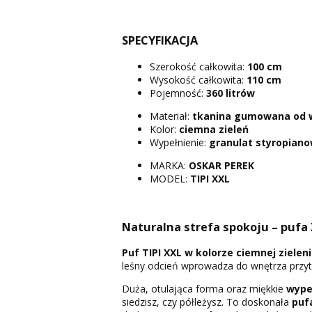
SPECYFIKACJA
Szerokość całkowita:
100 cm
Wysokość całkowita:
110 cm
Pojemność:
360 litrów
Materiał:
tkanina gumowana od 
Kolor:
ciemna zieleń
Wypełnienie:
granulat styropian
MARKA:
OSKAR PEREK
MODEL:
TIPI XXL
Naturalna strefa spokoju – pufa 
Puf TIPI XXL w kolorze ciemnej zieleni
leśny odcień wprowadza do wnętrza przytu
Duża, otulająca forma oraz miękkie
wype
siedzisz, czy półleżysz. To doskonała
puf