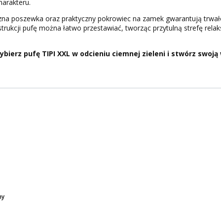
harakteru.
 poszewka oraz praktyczny pokrowiec na zamek gwarantują trwałoś
strukcji pufę można łatwo przestawiać, tworząc przytulną strefę relak
ybierz pufę TIPI XXL w odcieniu ciemnej zieleni i stwórz swoj
ny