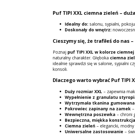
Puf TIPI XXL ciemna zieleń – du
Idealny do:
salonu, sypialni, pokoj
Doskonały do wnętrz:
nowoczesnyc
Cieszymy się, że trafiłeś do nas –
Poznaj
puf TIPI XXL w kolorze ciemnej 
naturalny charakter. Głęboka
ciemna zie
idealnie sprawdzi się w salonie, sypialni 
konsoli.
Dlaczego warto wybrać Puf TIPI 
Duży rozmiar XXL
– zapewnia maksy
Wypełnienie z granulatu styro
Wytrzymała tkanina gumowana
Pokrowiec zapinany na zamek
– 
Wewnętrzna poszewka
– chroni g
Bezpieczna, miękka konstrukcj
Ciemna zieleń
– elegancki, modny 
Uniwersalne zastosowanie
– świ