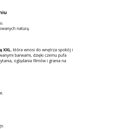
niu
u.
owanych naturą.
ą XXL
, która wnosi do wnętrza spokój i
owanymi barwami, dzięki czemu pufa
tania, oglądania filmów i grania na
e.
go.