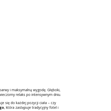
 barwy i maksymalną wygodę. Głęboki,
wieczorny relaks po intensywnym dniu.
e się do każdej pozycji ciała – czy
ego
, która zastępuje tradycyjny fotel i