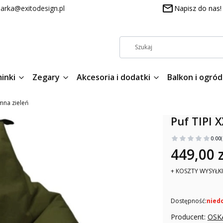
arka@exitodesign.pl
Napisz do nas!
inki
Zegary
Akcesoria i dodatki
Balkon i ogród
emna zieleń
Puf TIPI 
0.00
449,00 z
+ KOSZTY WYSYŁKI
Dostępność:
nied
Producent:
OSK