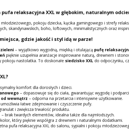
ża pufa relaksacyjna XXL w głębokim, naturalnym odcie
u młodzieżowego, pokoju dziecka, kącika gamingowego i strefy relaks
h, skandynawskich, boho, loftowych, minimalistycznych oraz inspir
 miejsca, gdzie jakość i styl idą w parze!
zieleni
– wyjątkowo wygodną, miękką i otulającą
pufę relaksacyjn
leń
pięknie uzupełnia aranżacje inspirowane naturą, drewnem i ston
czy pokoju nastolatka. To doskonałe
siedzisko XXL
do odpoczynku, czy
XXL?
malny komfort dla dorosłych i dzieci.
pianowego
– dopasowuje się do ciała, gwarantując wygodę i podparci
 od wewnątrz
– odporna na przetarcia i intensywne użytkowanie.
umożliwia łatwe zdejmowanie i czyszczenie pufy.
ranulat i zwiększa trwałość produktu.
a
– brak twardych elementów, idealna także dla najmłodszych.
kolor, który pięknie współgra z drewnem i naturalnymi dodatkami.
etna pufa relaksacyjna XXL do salonu, sypialni i pokoju młodzieżowe