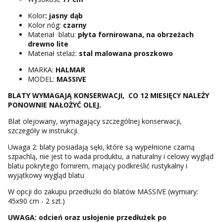
Kolor
: jasny dąb
Kolor nóg:
czarny
Materiał blatu:
płyta fornirowana, na obrzeżach
drewno lite
Materiał stelaż:
stal malowana proszkowo
MARKA:
HALMAR
MODEL:
MASSIVE
BLATY WYMAGAJĄ KONSERWACJI, CO 12 MIESIĘCY NALEŻY
PONOWNIE NAŁOŻYĆ OLEJ.
Blat olejowany, wymagający szczególnej konserwacji,
szczegóły w instrukcji.
Uwaga 2: blaty posiadają sęki, które są wypełnione czarną
szpachlą, nie jest to wada produktu, a naturalny i celowy wygląd
blatu pokrytego fornirem, mający podkreślić rustykalny i
wyjątkowy wygląd blatu
W opcji do zakupu przedłużki do blatów MASSIVE (wymiary:
45x90 cm - 2 szt.)
UWAGA: odcień oraz usłojenie przedłużek po