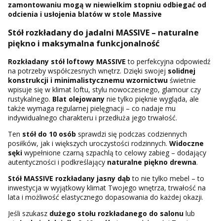
zamontowaniu mogą w niewielkim stopniu odbiegać od
odcienia i usłojenia blatów w stole Massive
Stół rozkładany do jadalni MASSIVE – naturalne
piękno i maksymalna funkcjonalność
Rozkładany stół loftowy MASSIVE
to perfekcyjna odpowiedź
na potrzeby współczesnych wnętrz. Dzięki swojej
solidnej
konstrukcji i minimalistycznemu wzornictwu
świetnie
wpisuje się w klimat loftu, stylu nowoczesnego, glamour czy
rustykalnego.
Blat olejowany
nie tylko pięknie wygląda, ale
także wymaga regularnej pielęgnacji – co nadaje mu
indywidualnego charakteru i przedłuża jego trwałość.
Ten
stół do 10 osób
sprawdzi się podczas codziennych
posiłków, jak i większych uroczystości rodzinnych.
Widoczne
sęki
wypełnione czarną szpachlą to celowy zabieg – dodający
autentyczności i podkreślający
naturalne piękno drewna
.
Stół MASSIVE rozkładany jasny dąb
to nie tylko mebel – to
inwestycja w wyjątkowy klimat Twojego wnętrza, trwałość na
lata i możliwość elastycznego dopasowania do każdej okazji.
Jeśli szukasz
dużego stołu rozkładanego do salonu
lub