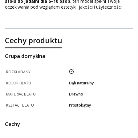
stołu do jadalni dla 6–10 osób
, ten model spełni Twoje
oczekiwania pod względem estetyki, jakości i użyteczności.
Cechy produktu
Grupa domyślna
tak
ROZKŁADANY
KOLOR BLATU
Dąb naturalny
MATERIAŁ BLATU
Drewno
KSZTAŁT BLATU
Prostokątny
Cechy