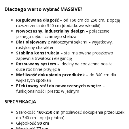
Dlaczego warto wybrać MASSIVE?
Regulowana długość
– od 160 cm do 250 cm, z opcją
rozszerzenia do 340 cm (dodatkowe wkładki)
Nowoczesny, industrialny design
– połączenie
jasnego dębu i czarnego stelaża
Blat olejowany
z widocznymi sękami – wyjątkowy,
rustykalny charakter
Stabilna konstrukcja
– stal malowana proszkowo
zapewnia trwałość i elegancję
Rozsuwany system
– idealny na codzienne posiłki i
duże rodzinne przyjęcia
Możliwość dokupienia przedłużek
– do 340 cm dla
większych spotkań
Efektowny stół do nowoczesnych wnętrz
–
funkcjonalność i prestiż w jednym
SPECYFIKACJA
Szerokość
160-250 cm
(możliwość dokupienia przedłużek
do 340 cm - opcja płatna)
Głębokość
90 cm
Wysokość
77 cm