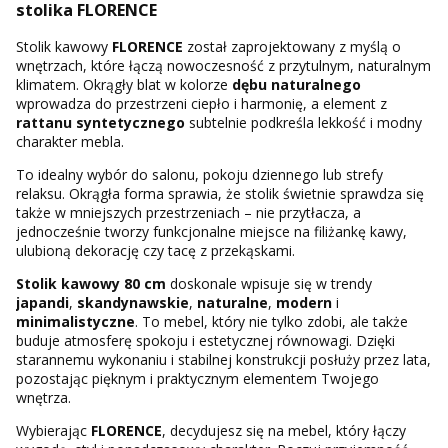
stolika FLORENCE
Stolik kawowy
FLORENCE
został zaprojektowany z myślą o
wnętrzach, które łączą nowoczesność z przytulnym, naturalnym
klimatem. Okrągły blat w kolorze
dębu naturalnego
wprowadza do przestrzeni ciepło i harmonię, a element z
rattanu syntetycznego
subtelnie podkreśla lekkość i modny
charakter mebla.
To idealny wybór do salonu, pokoju dziennego lub strefy
relaksu. Okrągła forma sprawia, że stolik świetnie sprawdza się
także w mniejszych przestrzeniach – nie przytłacza, a
jednocześnie tworzy funkcjonalne miejsce na filiżankę kawy,
ulubioną dekorację czy tacę z przekąskami.
Stolik kawowy 80 cm
doskonale wpisuje się w trendy
japandi
,
skandynawskie
,
naturalne
,
modern
i
minimalistyczne
. To mebel, który nie tylko zdobi, ale także
buduje atmosferę spokoju i estetycznej równowagi. Dzięki
starannemu wykonaniu i stabilnej konstrukcji posłuży przez lata,
pozostając pięknym i praktycznym elementem Twojego
wnętrza.
Wybierając
FLORENCE
, decydujesz się na mebel, który łączy