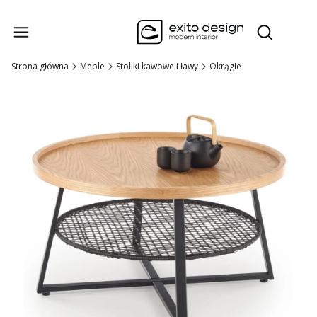
Produk
Otwórz wysz
Strona główna
Meble
Stoliki kawowe i ławy
Okrągłe