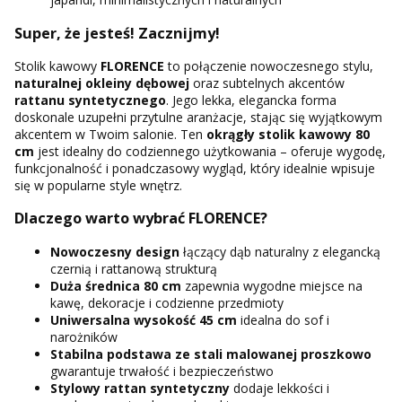
Super, że jesteś! Zacznijmy!
Stolik kawowy
FLORENCE
to połączenie nowoczesnego stylu,
naturalnej okleiny dębowej
oraz subtelnych akcentów
rattanu syntetycznego
. Jego lekka, elegancka forma
doskonale uzupełni przytulne aranżacje, stając się wyjątkowym
akcentem w Twoim salonie. Ten
okrągły stolik kawowy 80
cm
jest idealny do codziennego użytkowania – oferuje wygodę,
funkcjonalność i ponadczasowy wygląd, który idealnie wpisuje
się w popularne style wnętrz.
Dlaczego warto wybrać FLORENCE?
Nowoczesny design
łączący dąb naturalny z elegancką
czernią i rattanową strukturą
Duża
średnica 80 cm
zapewnia wygodne miejsce na
kawę, dekoracje i codzienne przedmioty
Uniwersalna wysokość 45 cm
idealna do sof i
narożników
Stabilna podstawa ze stali malowanej proszkowo
gwarantuje trwałość i bezpieczeństwo
Stylowy rattan syntetyczny
dodaje lekkości i