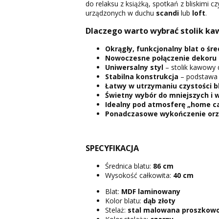
do relaksu z książką, spotkań z bliskimi
urządzonych w duchu
scandi
lub
loft
.
Dlaczego warto wybrać stolik k
Okrągły, funkcjonalny blat o śre
Nowoczesne połączenie dekoru 
Uniwersalny styl
– stolik kawowy 
Stabilna konstrukcja
– podstawa z
Łatwy w utrzymaniu czystości 
Świetny wybór do mniejszych i 
Idealny pod atmosferę „home c
Ponadczasowe wykończenie orz
SPECYFIKACJA
Średnica blatu:
86 cm
Wysokość całkowita:
40 cm
Blat:
MDF laminowany
Kolor blatu:
dąb złoty
Stelaż:
stal malowana proszkow