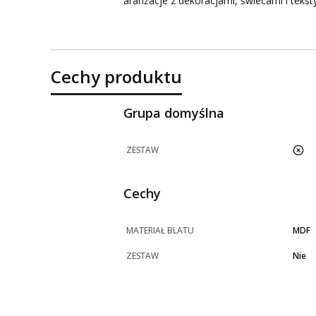
aranżacje z dekoracjami, świecami i tekst
Cechy produktu
Grupa domyślna
ZESTAW
nie
Cechy
MATERIAŁ BLATU
MDF
ZESTAW
Nie