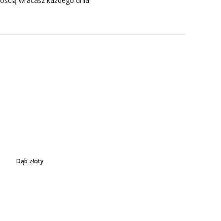
nością wracasz każdego dnia.
Dąb złoty