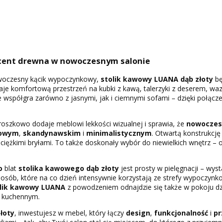
kcent drewna w nowoczesnym salonie
nowoczesny kącik wypoczynkowy,
stolik kawowy LUANA dąb złoty
bę
je komfortową przestrzeń na kubki z kawą, talerzyki z deserem, waz
ie współgra zarówno z jasnymi, jak i ciemnymi sofami – dzięki połąc
oszkowo dodaje meblowi lekkości wizualnej i sprawia, że
nowoczes
towym
,
skandynawskim
i
minimalistycznym
. Otwartą konstrukcję
u ciężkimi bryłami. To także doskonały wybór do niewielkich wnętrz – o
o
blat
stolika kawowego dąb złoty
jest prosty w pielęgnacji – wyst
 osób, które na co dzień intensywnie korzystają ze strefy wypoczynko
olik kawowy LUANA
z powodzeniem odnajdzie się także w pokoju 
m kuchennym.
łoty
, inwestujesz w mebel, który łączy
design
,
funkcjonalność
i
pr