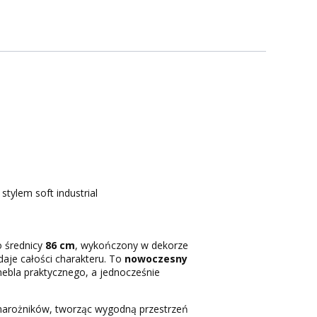
tylem soft industrial
o średnicy
86 cm
, wykończony w dekorze
daje całości charakteru. To
nowoczesny
 mebla praktycznego, a jednocześnie
 narożników, tworząc wygodną przestrzeń