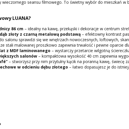
 czy wieczornego seansu filmowego. To świetny wybór do mieszkań w
awowy LUANA?
dnicy
86 cm
– idealny na kawę, przekąski i dekoracje w centrum st
dąb złoty
z czarną metalową podstawą
– efektowny kontrast pasu
do salonu sprawdzi się we wnętrzach nowoczesnych, loftowych, skan
e stali malowanej proszkowo zapewnia trwałość i pewne oparcie dla
blat z MDF laminowanego
– wystarczy przetarcie wilgotną ściereczk
większych salonów
– kompaktowa wysokość 40 cm zapewnia wygodny
afé”
– stworzysz przy nim przytulny kącik na poranną kawę, świecę 
echowe w odcieniu dębu złotego
– łatwo dopasujesz je do istnie
o