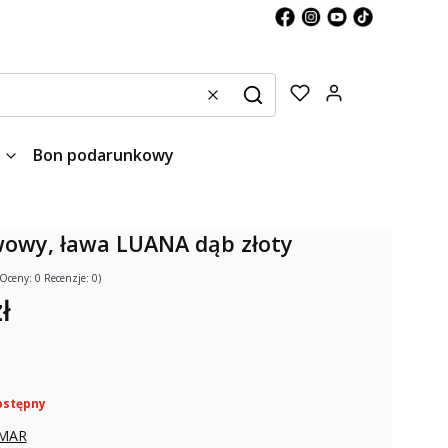
Produkty w kos
Wyczyść
Szukaj
Bon podarunkowy
wowy, ława LUANA dąb złoty
(Oceny: 0 Recenzje: 0)
ł
ostępny
MAR