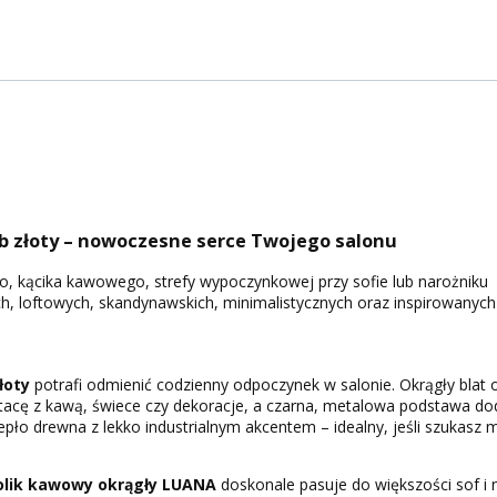
b złoty – nowoczesne serce Twojego salonu
go, kącika kawowego, strefy wypoczynkowej przy sofie lub narożniku
 loftowych, skandynawskich, minimalistycznych oraz inspirowanych s
łoty
potrafi odmienić codzienny odpoczynek w salonie. Okrągły blat 
 tacę z kawą, świece czy dekoracje, a czarna, metalowa podstawa do
ciepło drewna z lekko industrialnym akcentem – idealny, jeśli szukasz
olik kawowy okrągły LUANA
doskonale pasuje do większości sof i