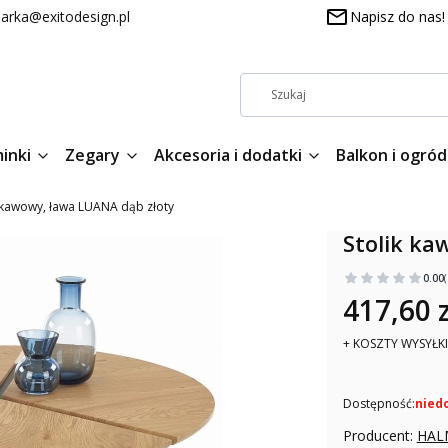
arka@exitodesign.pl
Napisz do nas!
inki
Zegary
Akcesoria i dodatki
Balkon i ogród
k kawowy, ława LUANA dąb złoty
Stolik ka
0.00
417,60 z
+ KOSZTY WYSYŁKI
Dostępność:
nied
Producent:
HAL