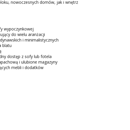
 bloku, nowoczesnych domów, jak i wnętrz
refy wypoczynkowej
jący do wielu aranżacji
dynawskich i minimalistycznych
 blatu
ą
 dostęp z sofy lub fotela
zapachową i ulubione magazyny
jących mebli i dodatków