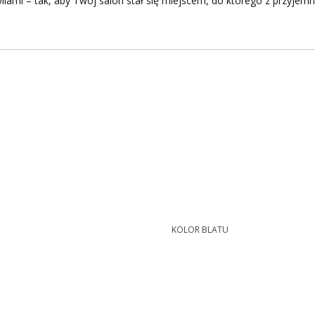
yliami – tak, aby Twój salon stał się miejscem, do którego z przyjem
KOLOR BLATU