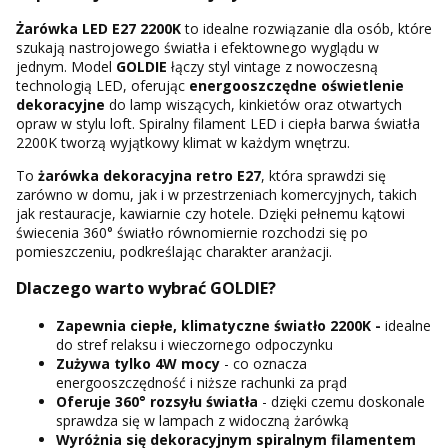
Żarówka LED E27 2200K
to idealne rozwiązanie dla osób, które
szukają nastrojowego światła i efektownego wyglądu w
jednym. Model
GOLDIE
łączy styl vintage z nowoczesną
technologią LED, oferując
energooszczędne oświetlenie
dekoracyjne
do lamp wiszących, kinkietów oraz otwartych
opraw w stylu loft. Spiralny filament LED i ciepła barwa światła
2200K tworzą wyjątkowy klimat w każdym wnętrzu.
To
żarówka dekoracyjna retro E27
, która sprawdzi się
zarówno w domu, jak i w przestrzeniach komercyjnych, takich
jak restauracje, kawiarnie czy hotele. Dzięki pełnemu kątowi
świecenia 360° światło równomiernie rozchodzi się po
pomieszczeniu, podkreślając charakter aranżacji.
Dlaczego warto wybrać GOLDIE?
Zapewnia ciepłe, klimatyczne światło 2200K -
idealne
do stref relaksu i wieczornego odpoczynku
Zużywa tylko 4W mocy
- co oznacza
energooszczędność i niższe rachunki za prąd
Oferuje 360° rozsyłu światła
- dzięki czemu doskonale
sprawdza się w lampach z widoczną żarówką
Wyróżnia się dekoracyjnym spiralnym filamentem