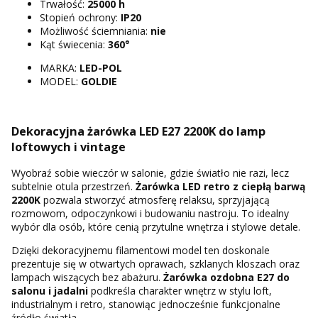
Trwałość:
25000 h
Stopień ochrony:
IP20
Możliwość ściemniania:
nie
Kąt świecenia:
360°
MARKA:
LED-POL
MODEL:
GOLDIE
Dekoracyjna żarówka LED E27 2200K do lamp
loftowych i vintage
Wyobraź sobie wieczór w salonie, gdzie światło nie razi, lecz
subtelnie otula przestrzeń.
Żarówka LED retro z ciepłą barwą
2200K
pozwala stworzyć atmosferę relaksu, sprzyjającą
rozmowom, odpoczynkowi i budowaniu nastroju. To idealny
wybór dla osób, które cenią przytulne wnętrza i stylowe detale.
Dzięki dekoracyjnemu filamentowi model ten doskonale
prezentuje się w otwartych oprawach, szklanych kloszach oraz
lampach wiszących bez abażuru.
Żarówka ozdobna E27 do
salonu i jadalni
podkreśla charakter wnętrz w stylu loft,
industrialnym i retro, stanowiąc jednocześnie funkcjonalne
źródło światła.