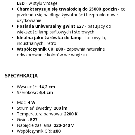
LED
- w stylu vintage
Charakteryzuje się trwałością do 25000 godzin
- co
przekłada się na długą żywotność i bezproblemowe
użytkowanie
Posiada uniwersalny gwint E27
- pasujący do
większości lamp sufitowych i stołowych
Idealna jako żarówka do lamp
- loftowych,
industrialnych i retro
Współczynnik CRI ≥80
- zapewnia naturalne
odwzorowanie kolorów we wnętrzu
SPECYFIKACJA
Wysokość:
14,2 cm
Szerokość:
6,4 cm
Moc:
4 W
Strumień świetlny:
200 lm
Temperatura barwowa:
2200 K
Gwint:
E27
Napięcie zasilania:
220-240 V
Współczynnik CRI:
≥80