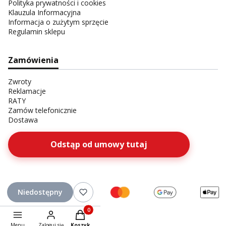
Polityka prywatności i cookies
Klauzula Informacyjna
Informacja o zużytym sprzęcie
Regulamin sklepu
Zamówienia
Zwroty
Reklamacje
RATY
Zamów telefonicznie
Dostawa
Odstąp od umowy tutaj
Niedostępny
Produkty w koszyku: 0. Zobacz szczegóły
Menu
Zaloguj się
Koszyk