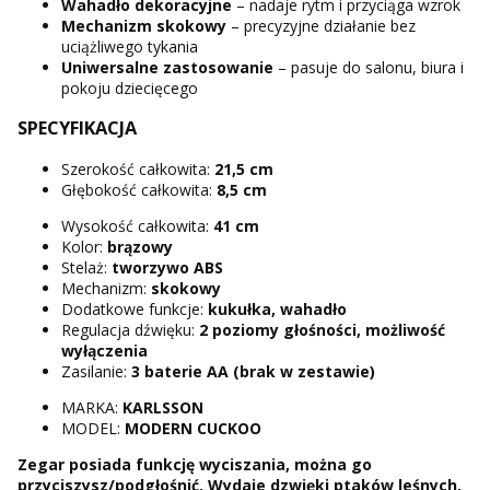
Wahadło dekoracyjne
– nadaje rytm i przyciąga wzrok
Mechanizm skokowy
– precyzyjne działanie bez
uciążliwego tykania
Uniwersalne zastosowanie
– pasuje do salonu, biura i
pokoju dziecięcego
SPECYFIKACJA
Szerokość całkowita:
21,5 cm
Głębokość całkowita:
8,5 cm
Wysokość całkowita:
41 cm
Kolor:
brązowy
Stelaż:
tworzywo ABS
Mechanizm:
skokowy
Dodatkowe funkcje:
kukułka, wahadło
Regulacja dźwięku:
2 poziomy głośności, możliwość
wyłączenia
Zasilanie:
3 baterie AA (brak w zestawie)
MARKA:
KARLSSON
MODEL:
MODERN CUCKOO
Zegar posiada funkcję wyciszania, można go
przyciszysz/podgłośnić. Wydaje dzwięki ptaków leśnych,