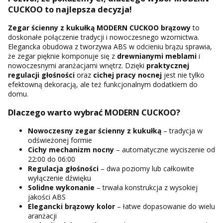
CUCKOO to najlepsza decyzja!
Zegar ścienny z kukułką MODERN CUCKOO brązowy
to
doskonałe połączenie tradycji i nowoczesnego wzornictwa.
Elegancka obudowa z tworzywa ABS w odcieniu brązu sprawia,
że zegar pięknie komponuje się z
drewnianymi meblami
i
nowoczesnymi aranżacjami wnętrz. Dzięki
praktycznej
regulacji głośności
oraz
cichej pracy nocnej
jest nie tylko
efektowną dekoracją, ale też funkcjonalnym dodatkiem do
domu.
Dlaczego warto wybrać MODERN CUCKOO?
Nowoczesny zegar ścienny z kukułką
– tradycja w
odświeżonej formie
Cichy mechanizm nocny
– automatyczne wyciszenie od
22:00 do 06:00
Regulacja głośności
– dwa poziomy lub całkowite
wyłączenie dźwięku
Solidne wykonanie
– trwała konstrukcja z wysokiej
jakości ABS
Elegancki brązowy kolor
– łatwe dopasowanie do wielu
aranżacji