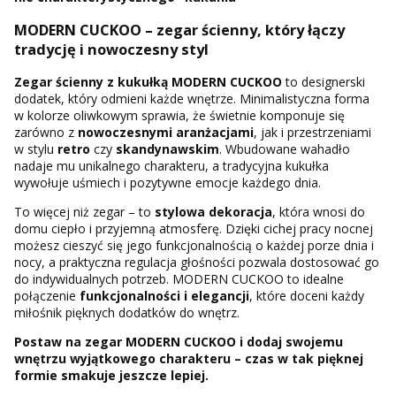
MODERN CUCKOO – zegar ścienny, który łączy
tradycję i nowoczesny styl
Zegar ścienny z kukułką MODERN CUCKOO
to designerski
dodatek, który odmieni każde wnętrze. Minimalistyczna forma
w kolorze oliwkowym sprawia, że świetnie komponuje się
zarówno z
nowoczesnymi aranżacjami
, jak i przestrzeniami
w stylu
retro
czy
skandynawskim
. Wbudowane wahadło
nadaje mu unikalnego charakteru, a tradycyjna kukułka
wywołuje uśmiech i pozytywne emocje każdego dnia.
To więcej niż zegar – to
stylowa dekoracja
, która wnosi do
domu ciepło i przyjemną atmosferę. Dzięki cichej pracy nocnej
możesz cieszyć się jego funkcjonalnością o każdej porze dnia i
nocy, a praktyczna regulacja głośności pozwala dostosować go
do indywidualnych potrzeb. MODERN CUCKOO to idealne
połączenie
funkcjonalności i elegancji
, które doceni każdy
miłośnik pięknych dodatków do wnętrz.
Postaw na zegar MODERN CUCKOO i dodaj swojemu
wnętrzu wyjątkowego charakteru – czas w tak pięknej
formie smakuje jeszcze lepiej.